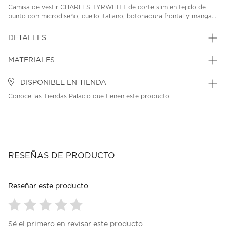
Camisa de vestir CHARLES TYRWHITT de corte slim en tejido de
punto con microdiseño, cuello italiano, botonadura frontal y manga...
DETALLES
MATERIALES
DISPONIBLE EN TIENDA
Conoce las Tiendas Palacio que tienen este producto.
RESEÑAS DE PRODUCTO
Reseñar este producto
Seleccionar
Seleccionar
Seleccionar
Seleccionar
Seleccionar
Sé el primero en revisar este producto
para
para
para
para
para