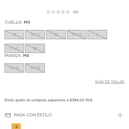
(0)
Sin
puntuación.
CUELLO:
MX
Enlace
en
la
15
15 1/2
16
16 1/2
17
misma
página.
17 1/2
18
MANGA:
MX
32/33
34/35
GUÍA DE TALLAS
Envío gratis en compras superiores a $399.00 M.N.
PAGA CON ESTILO