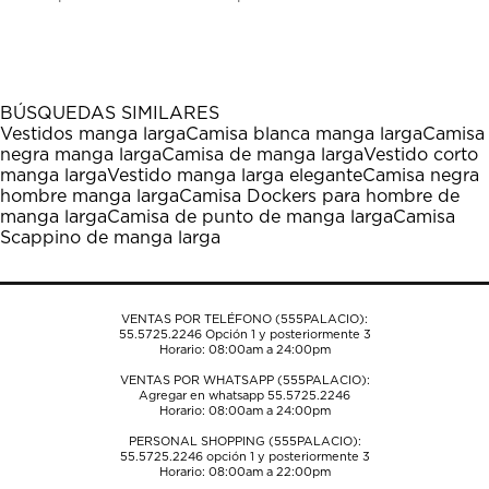
calificar
calificar
calificar
calificar
calificar
el
el
el
el
el
artículo
artículo
artículo
artículo
artículo
con
con
con
con
con
1
2
3
4
5
BÚSQUEDAS SIMILARES
estrella
estrellas.
estrellas.
estrellas.
estrellas.
Vestidos manga larga
Camisa blanca manga larga
Camisa
Esta
Esta
Esta
Esta
Esta
negra manga larga
Camisa de manga larga
Vestido corto
acción
acción
acción
acción
acción
manga larga
Vestido manga larga elegante
Camisa negra
abrirá
abrirá
abrirá
abrirá
abrirá
hombre manga larga
Camisa Dockers para hombre de
el
el
el
el
el
manga larga
Camisa de punto de manga larga
Camisa
formulario
formulario
formulario
formulario
formulario
Scappino de manga larga
de
de
de
de
de
envío.
envío.
envío.
envío.
envío.
VENTAS POR TELÉFONO (555PALACIO):
55.5725.2246
Opción 1 y posteriormente 3
Horario: 08:00am a 24:00pm
VENTAS POR WHATSAPP (555PALACIO):
Agregar en whatsapp 55.5725.2246
Horario: 08:00am a 24:00pm
PERSONAL SHOPPING (555PALACIO):
55.5725.2246
opción 1 y posteriormente 3
Horario: 08:00am a 22:00pm