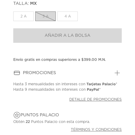
TALLA:
MX
Enlace
en
la
2 A
3 A
4 A
misma
página.
AÑADIR A LA BOLSA
Envío gratis en compras superiores a $399.00 M.N.
PROMOCIONES
Tarjetas Palacio
Hasta
3 mensualidades
sin intereses con
*
PayPal
Hasta
9 mensualidades
sin intereses con
*
DETALLE DE PROMOCIONES
PUNTOS PALACIO
Obtén
22
Puntos Palacio con esta compra.
TÉRMINOS Y CONDICIONES