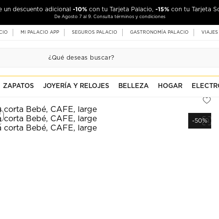
-10%
-15%
de un descuento adicional
con tu Tarjeta Palacio,
con tu Tarjeta S
De Agosto 7 al 9. Consulta términos y condiciones
CIO
MI PALACIO APP
SEGUROS PALACIO
GASTRONOMÍA PALACIO
VIAJES
ZAPATOS
JOYERÍA Y RELOJES
BELLEZA
HOGAR
ELECTR
-50%