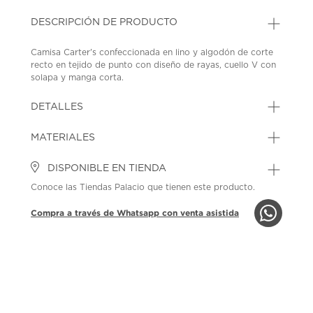
DESCRIPCIÓN DE PRODUCTO
Camisa Carter's confeccionada en lino y algodón de corte
recto en tejido de punto con diseño de rayas, cuello V con
solapa y manga corta.
SKU: 45317022
MODEL: 2U707010
DETALLES
MATERIALES
DISPONIBLE EN TIENDA
Conoce las Tiendas Palacio que tienen este producto.
Compra a través de Whatsapp con venta asistida