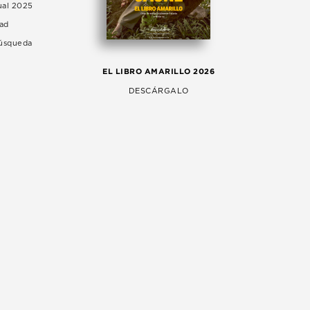
ual 2025
dad
Búsqueda
LA 
EL LIBRO AMARILLO 2026
AG
DESCÁRGALO