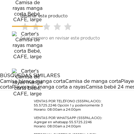
Reseñar este producto
Seleccionar
Seleccionar
Seleccionar
Seleccionar
Seleccionar
Sé el primero en revisar este producto
para
para
para
para
para
calificar
calificar
calificar
calificar
calificar
el
el
el
el
el
artículo
artículo
artículo
artículo
artículo
con
con
con
con
con
1
2
3
4
5
estrella
estrellas.
estrellas.
estrellas.
estrellas.
BÚSQUEDAS SIMILARES
Esta
Esta
Esta
Esta
Esta
Camisa blanca manga corta
Camisa de manga corta
Playe
acción
acción
acción
acción
acción
corta
Playera de manga corta a rayas
Camisa bebé 24 me
abrirá
abrirá
abrirá
abrirá
abrirá
el
el
el
el
el
formulario
formulario
formulario
formulario
formulario
VENTAS POR TELÉFONO (555PALACIO):
55.5725.2246
Opción 1 y posteriormente 3
de
de
de
de
de
Horario: 08:00am a 24:00pm
envío.
envío.
envío.
envío.
envío.
VENTAS POR WHATSAPP (555PALACIO):
Agregar en whatsapp 55.5725.2246
Horario: 08:00am a 24:00pm