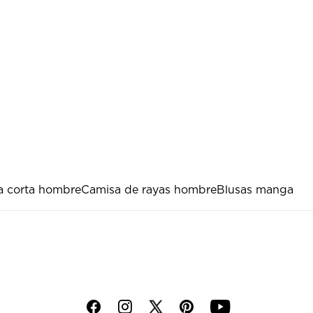
a corta hombre
Camisa de rayas hombre
Blusas manga
f
i
p
y