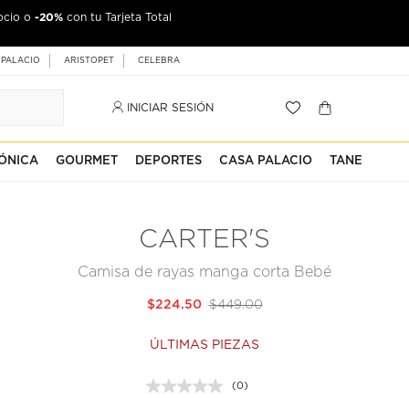
-20%
ocio o
con tu Tarjeta Total
 PALACIO
ARISTOPET
CELEBRA
INICIAR SESIÓN
ÓNICA
GOURMET
DEPORTES
CASA PALACIO
TANE
CARTER'S
Camisa de rayas manga corta Bebé
$224.50
$449.00
ÚLTIMAS PIEZAS
(0)
Sin
puntuación.