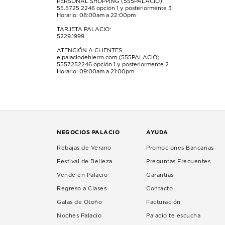
PERSONAL SHOPPING (555PALACIO):
55.5725.2246
opción 1 y posteriormente 3
Horario: 08:00am a 22:00pm
TARJETA PALACIO:
5229.1999
ATENCIÓN A CLIENTES
elpalaciodehierro.com (555PALACIO)
5557252246
opción 1 y posteriormente 2
Horario: 09:00am a 21:00pm
NEGOCIOS PALACIO
AYUDA
Rebajas de Verano
Promociones Bancarias
Festival de Belleza
Preguntas Frecuentes
Vende en Palacio
Garantías
Regreso a Clases
Contacto
Galas de Otoño
Facturación
Noches Palacio
Palacio te escucha