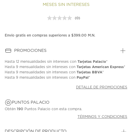
MESES SIN INTERESES
(0)
Sin
puntuación.
Enlace
en
Envío gratis en compras superiores a $399.00 M.N.
la
misma
página.
PROMOCIONES
Tarjetas Palacio
Hasta
12 mensualidades
sin intereses con
*
Tarjetas American Express
Hasta
9 mensualidades
sin intereses con
*
Tarjetas BBVA
Hasta
9 mensualidades
sin intereses con
*
PayPal
Hasta
9 mensualidades
sin intereses con
*
DETALLE DE PROMOCIONES
PUNTOS PALACIO
Obtén
190
Puntos Palacio con esta compra.
TÉRMINOS Y CONDICIONES
DESCRIPCIÓN DE PRODUCTO