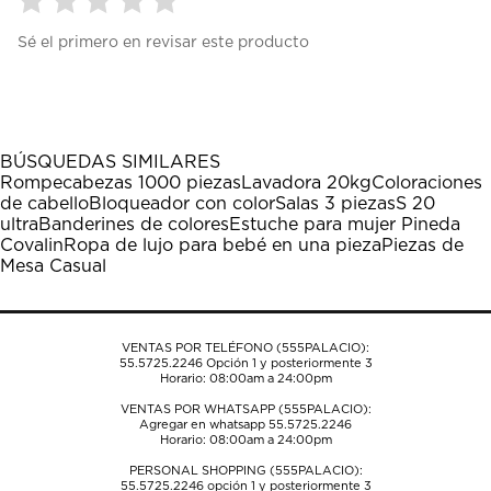
Seleccionar
Seleccionar
Seleccionar
Seleccionar
Seleccionar
Sé el primero en revisar este producto
para
para
para
para
para
calificar
calificar
calificar
calificar
calificar
el
el
el
el
el
artículo
artículo
artículo
artículo
artículo
con
con
con
con
con
1
2
3
4
5
BÚSQUEDAS SIMILARES
estrella
estrellas.
estrellas.
estrellas.
estrellas.
Rompecabezas 1000 piezas
Lavadora 20kg
Coloraciones
Esta
Esta
Esta
Esta
Esta
de cabello
Bloqueador con color
Salas 3 piezas
S 20
acción
acción
acción
acción
acción
ultra
Banderines de colores
Estuche para mujer Pineda
abrirá
abrirá
abrirá
abrirá
abrirá
Covalin
Ropa de lujo para bebé en una pieza
Piezas de
el
el
el
el
el
Mesa Casual
formulario
formulario
formulario
formulario
formulario
de
de
de
de
de
envío.
envío.
envío.
envío.
envío.
VENTAS POR TELÉFONO (555PALACIO):
55.5725.2246
Opción 1 y posteriormente 3
Horario: 08:00am a 24:00pm
VENTAS POR WHATSAPP (555PALACIO):
Agregar en whatsapp 55.5725.2246
Horario: 08:00am a 24:00pm
PERSONAL SHOPPING (555PALACIO):
55.5725.2246
opción 1 y posteriormente 3