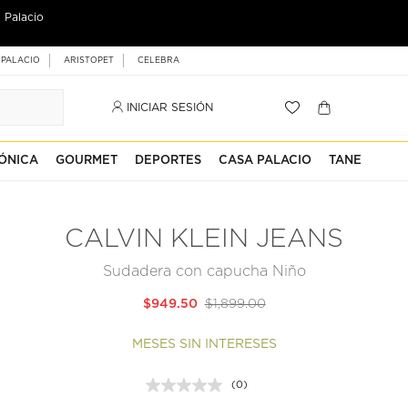
 Palacio
 PALACIO
ARISTOPET
CELEBRA
INICIAR SESIÓN
ÓNICA
GOURMET
DEPORTES
CASA PALACIO
TANE
CALVIN KLEIN JEANS
Sudadera con capucha Niño
$949.50
$1,899.00
MESES SIN INTERESES
(0)
Sin
puntuación.