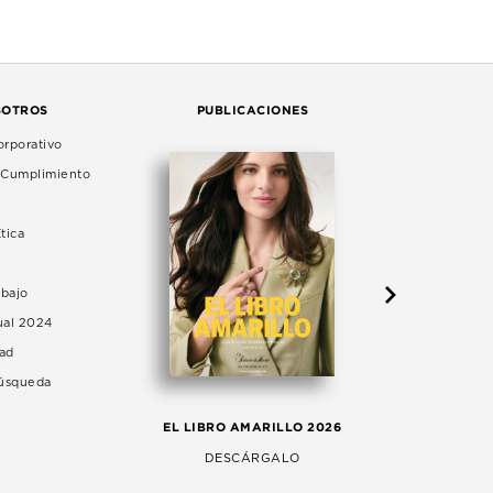
SOTROS
PUBLICACIONES
rporativo
e Cumplimiento
tica
abajo
ual 2024
dad
Búsqueda
LA 
EL LIBRO AMARILLO 2026
AG
DESCÁRGALO