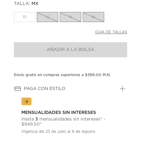
TALLA:
MX
Enlace
en
la
10
12
14
16
misma
página.
GUÍA DE TALLAS
AÑADIR A LA BOLSA
Envío gratis en compras superiores a $399.00 M.N.
PAGA CON ESTILO
MENSUALIDADES SIN INTERESES
3
Hasta
mensualidades sin intereses* -
$949.50*
Vigencia del 23 de Julio al 9 de Agosto