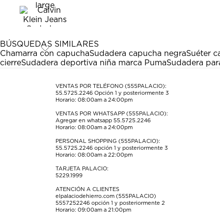
el
el
el
el
el
artículo
artículo
artículo
artículo
artículo
con
con
con
con
con
1
2
3
4
5
estrella
estrellas.
estrellas.
estrellas.
estrellas.
BÚSQUEDAS SIMILARES
Esta
Esta
Esta
Esta
Esta
Chamarra con capucha
Sudadera capucha negra
Suéter 
acción
acción
acción
acción
acción
cierre
Sudadera deportiva niña marca Puma
Sudadera par
abrirá
abrirá
abrirá
abrirá
abrirá
el
el
el
el
el
formulario
formulario
formulario
formulario
formulario
VENTAS POR TELÉFONO (555PALACIO):
55.5725.2246
Opción 1 y posteriormente 3
de
de
de
de
de
Horario: 08:00am a 24:00pm
envío.
envío.
envío.
envío.
envío.
VENTAS POR WHATSAPP (555PALACIO):
Agregar en whatsapp 55.5725.2246
Horario: 08:00am a 24:00pm
PERSONAL SHOPPING (555PALACIO):
55.5725.2246
opción 1 y posteriormente 3
Horario: 08:00am a 22:00pm
TARJETA PALACIO:
5229.1999
ATENCIÓN A CLIENTES
elpalaciodehierro.com (555PALACIO)
5557252246
opción 1 y posteriormente 2
Horario: 09:00am a 21:00pm