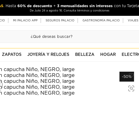
AS
60% de descuento
3 mensualidades sin intereses
. Hasta
+
con tu Tarjeta
De Julio 24 a agosto 16. Consulta términos y condiciones
CIO
MI PALACIO APP
SEGUROS PALACIO
GASTRONOMÍA PALACIO
VIAJES
ZAPATOS
JOYERÍA Y RELOJES
BELLEZA
HOGAR
ELECTR
-50%