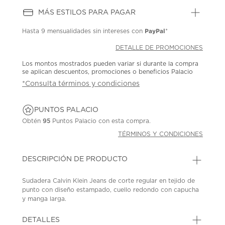
MÁS ESTILOS PARA PAGAR
PayPal
Hasta
9 mensualidades
sin intereses con
*
DETALLE DE PROMOCIONES
Los montos mostrados pueden variar si durante la compra
se aplican descuentos, promociones o beneficios Palacio
*Consulta términos y condiciones
PUNTOS PALACIO
Obtén
95
Puntos Palacio con esta compra.
TÉRMINOS Y CONDICIONES
DESCRIPCIÓN DE PRODUCTO
Sudadera Calvin Klein Jeans de corte regular en tejido de
punto con diseño estampado, cuello redondo con capucha
y manga larga.
SKU: 45353338
MODEL: IB0IB02618-BEH-039.
DETALLES