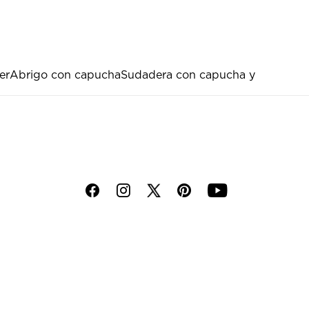
er
Abrigo con capucha
Sudadera con capucha y
f
i
p
y