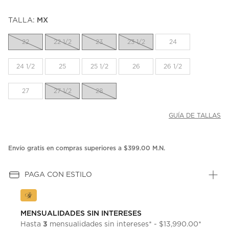
TALLA:
MX
22
22 1/2
23
23 1/2
24
24 1/2
25
25 1/2
26
26 1/2
27
27 1/2
28
GUÍA DE TALLAS
Envío gratis en compras superiores a $399.00 M.N.
PAGA CON ESTILO
MENSUALIDADES SIN INTERESES
3
Hasta
mensualidades sin intereses* - $13,990.00*