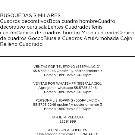
BÚSQUEDAS SIMILARES
Cuadros decorativos
Bota cuadra hombre
Cuadro
decorativo para sala
Lentes Cuadrados
Tenis
cuadra
Camisa de cuadros hombre
Mesa cuadrada
Camisa
de cuadros Gocco
Blusa a Cuadros Azul
Almohada Cojín
Relleno Cuadrado
VENTAS POR TELÉFONO (555PALACIO):
55.5725.2246
Opción 1 y posteriormente 3
Horario: 08:00am a 24:00pm
VENTAS POR WHATSAPP (555PALACIO):
Agregar en whatsapp 55.5725.2246
Horario: 08:00am a 24:00pm
PERSONAL SHOPPING (555PALACIO):
55.5725.2246
opción 1 y posteriormente 3
Horario: 08:00am a 22:00pm
TARJETA PALACIO:
5229.1999
ATENCIÓN A CLIENTES
elpalaciodehierro.com (555PALACIO)