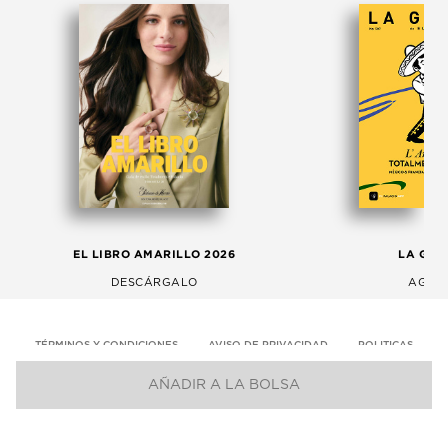
EL LIBRO AMARILLO 2026
LA GAC
DESCÁRGALO
AGOS
TÉRMINOS Y CONDICIONES
AVISO DE PRIVACIDAD
POLITICAS
AÑADIR A LA BOLSA