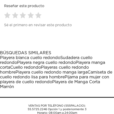
Reseñar este producto
Seleccionar
Seleccionar
Seleccionar
Seleccionar
Seleccionar
Sé el primero en revisar este producto
para
para
para
para
para
calificar
calificar
calificar
calificar
calificar
el
el
el
el
el
artículo
artículo
artículo
artículo
artículo
con
con
con
con
con
1
2
3
4
5
BÚSQUEDAS SIMILARES
estrella
estrellas.
estrellas.
estrellas.
estrellas.
Playera blanca cuello redondo
Sudadera cuello
Esta
Esta
Esta
Esta
Esta
redondo
Playera negra cuello redondo
Playera manga
acción
acción
acción
acción
acción
corta
Cuello redondo
Playeras cuello redondo
abrirá
abrirá
abrirá
abrirá
abrirá
hombre
Playera cuello redondo manga larga
Camiseta de
el
el
el
el
el
cuello redondo lisa para hombre
Pijama para mujer con
formulario
formulario
formulario
formulario
formulario
playera de cuello redondo
Playera de Manga Corta
de
de
de
de
de
Marrón
envío.
envío.
envío.
envío.
envío.
VENTAS POR TELÉFONO (555PALACIO):
55.5725.2246
Opción 1 y posteriormente 3
Horario: 08:00am a 24:00pm