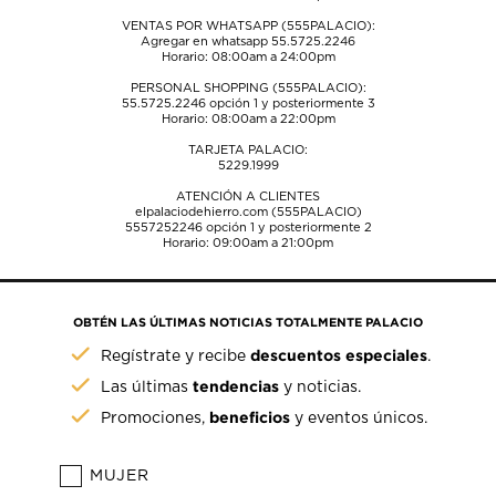
VENTAS POR WHATSAPP (555PALACIO):
Agregar en whatsapp 55.5725.2246
Horario: 08:00am a 24:00pm
PERSONAL SHOPPING (555PALACIO):
55.5725.2246
opción 1 y posteriormente 3
Horario: 08:00am a 22:00pm
TARJETA PALACIO:
5229.1999
ATENCIÓN A CLIENTES
elpalaciodehierro.com (555PALACIO)
5557252246
opción 1 y posteriormente 2
Horario: 09:00am a 21:00pm
OBTÉN LAS ÚLTIMAS NOTICIAS TOTALMENTE PALACIO
descuentos especiales
Regístrate y recibe
.
tendencias
Las últimas
y noticias.
beneficios
Promociones,
y eventos únicos.
MUJER