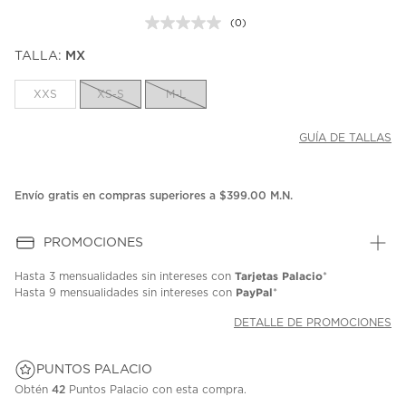
(0)
Sin
puntuación.
TALLA:
MX
Enlace
en
la
XXS
XS-S
M-L
misma
página.
GUÍA DE TALLAS
Envío gratis en compras superiores a $399.00 M.N.
PROMOCIONES
Tarjetas Palacio
Hasta
3 mensualidades
sin intereses con
*
PayPal
Hasta
9 mensualidades
sin intereses con
*
DETALLE DE PROMOCIONES
PUNTOS PALACIO
Obtén
42
Puntos Palacio con esta compra.