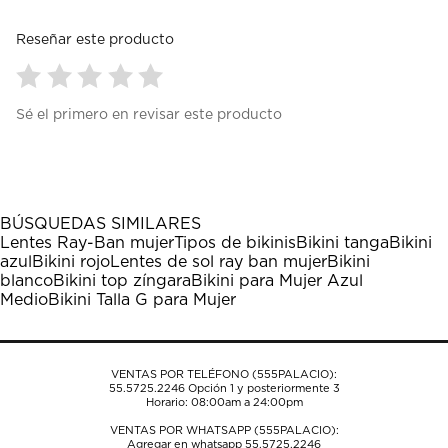
Reseñar este producto
Seleccionar
Seleccionar
Seleccionar
Seleccionar
Seleccionar
Sé el primero en revisar este producto
para
para
para
para
para
calificar
calificar
calificar
calificar
calificar
el
el
el
el
el
artículo
artículo
artículo
artículo
artículo
con
con
con
con
con
1
2
3
4
5
BÚSQUEDAS SIMILARES
estrella
estrellas.
estrellas.
estrellas.
estrellas.
Lentes Ray-Ban mujer
Tipos de bikinis
Bikini tanga
Bikini
Esta
Esta
Esta
Esta
Esta
azul
Bikini rojo
Lentes de sol ray ban mujer
Bikini
acción
acción
acción
acción
acción
blanco
Bikini top zíngara
Bikini para Mujer Azul
abrirá
abrirá
abrirá
abrirá
abrirá
Medio
Bikini Talla G para Mujer
el
el
el
el
el
formulario
formulario
formulario
formulario
formulario
de
de
de
de
de
envío.
envío.
envío.
envío.
envío.
VENTAS POR TELÉFONO (555PALACIO):
55.5725.2246
Opción 1 y posteriormente 3
Horario: 08:00am a 24:00pm
VENTAS POR WHATSAPP (555PALACIO):
Agregar en whatsapp 55.5725.2246