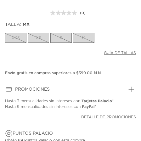
(0)
Sin
puntuación.
TALLA:
MX
Enlace
en
la
XXS
XS
S
M
misma
página.
GUÍA DE TALLAS
Envío gratis en compras superiores a $399.00 M.N.
PROMOCIONES
Tarjetas Palacio
Hasta
3 mensualidades
sin intereses con
*
PayPal
Hasta
9 mensualidades
sin intereses con
*
DETALLE DE PROMOCIONES
PUNTOS PALACIO
Obtén
69
Puntos Palacio con esta compra.