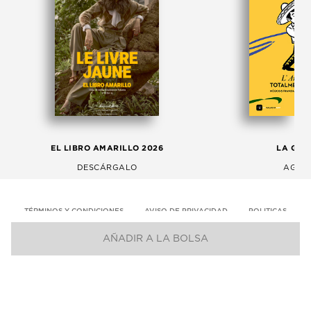
EL LIBRO AMARILLO 2026
LA GAC
DESCÁRGALO
AGOS
TÉRMINOS Y CONDICIONES
AVISO DE PRIVACIDAD
POLITICAS
AÑADIR A LA BOLSA