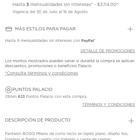
3
Hasta
mensualidades sin intereses* - $3,114.00*
Vigencia del 30 de Julio al 16 de Agosto
MÁS ESTILOS PARA PAGAR
PayPal
Hasta
9 mensualidades
sin intereses con
*
DETALLE DE PROMOCIONES
Los montos mostrados pueden variar si durante la compra se aplican
descuentos, promociones o beneficios Palacio
*Consulta términos y condiciones
PUNTOS PALACIO
Obtén
623
Puntos Palacio con esta compra.
TÉRMINOS Y CONDICIONES
DESCRIPCIÓN DE PRODUCTO
Pantalón BOGGI Milano de corte recto en tejido plano, diseño liso,
bolsillos al frente, cuenta con trabillas y cierre de cremal...