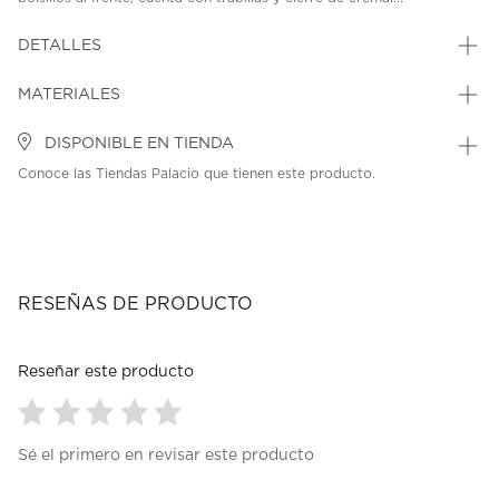
DETALLES
MATERIALES
DISPONIBLE EN TIENDA
Conoce las Tiendas Palacio que tienen este producto.
RESEÑAS DE PRODUCTO
Reseñar este producto
Seleccionar
Seleccionar
Seleccionar
Seleccionar
Seleccionar
Sé el primero en revisar este producto
para
para
para
para
para
calificar
calificar
calificar
calificar
calificar