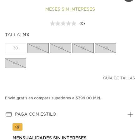
MESES SIN INTERESES
(0)
Sin
puntuación.
TALLA:
MX
Enlace
en
la
30
32
34
36
38
misma
página.
40
GUÍA DE TALLAS
Envío gratis en compras superiores a $399.00 M.N.
PAGA CON ESTILO
MENSUALIDADES SIN INTERESES