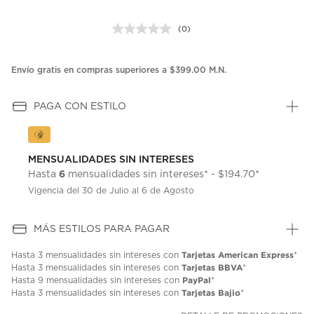
(0)
Sin
puntuación.
Enlace
en
Envío gratis en compras superiores a $399.00 M.N.
la
misma
página.
PAGA CON ESTILO
MENSUALIDADES SIN INTERESES
6
Hasta
mensualidades sin intereses* - $194.70*
Vigencia del 30 de Julio al 6 de Agosto
MÁS ESTILOS PARA PAGAR
Tarjetas American Express
Hasta
3 mensualidades
sin intereses con
*
Tarjetas BBVA
Hasta
3 mensualidades
sin intereses con
*
PayPal
Hasta
9 mensualidades
sin intereses con
*
Tarjetas Bajio
Hasta
3 mensualidades
sin intereses con
*