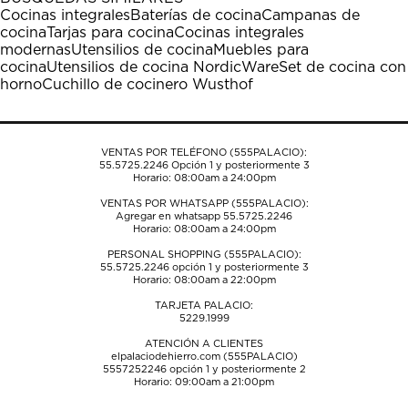
estrella
estrellas.
estrellas.
estrellas.
estrellas.
Cocinas integrales
Baterías de cocina
Campanas de
Esta
Esta
Esta
Esta
Esta
cocina
Tarjas para cocina
Cocinas integrales
acción
acción
acción
acción
acción
modernas
Utensilios de cocina
Muebles para
abrirá
abrirá
abrirá
abrirá
abrirá
cocina
Utensilios de cocina NordicWare
Set de cocina con
el
el
el
el
el
horno
Cuchillo de cocinero Wusthof
formulario
formulario
formulario
formulario
formulario
de
de
de
de
de
envío.
envío.
envío.
envío.
envío.
VENTAS POR TELÉFONO (555PALACIO):
55.5725.2246
Opción 1 y posteriormente 3
Horario: 08:00am a 24:00pm
VENTAS POR WHATSAPP (555PALACIO):
Agregar en whatsapp 55.5725.2246
Horario: 08:00am a 24:00pm
PERSONAL SHOPPING (555PALACIO):
55.5725.2246
opción 1 y posteriormente 3
Horario: 08:00am a 22:00pm
TARJETA PALACIO:
5229.1999
ATENCIÓN A CLIENTES
elpalaciodehierro.com (555PALACIO)
5557252246
opción 1 y posteriormente 2
Horario: 09:00am a 21:00pm