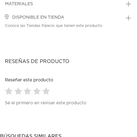
MATERIALES
DISPONIBLE EN TIENDA
Conoce las Tiendas Palacio que tienen este producto.
RESEÑAS DE PRODUCTO
Reseñar este producto
Seleccionar
Seleccionar
Seleccionar
Seleccionar
Seleccionar
Sé el primero en revisar este producto
para
para
para
para
para
calificar
calificar
calificar
calificar
calificar
el
el
el
el
el
artículo
artículo
artículo
artículo
artículo
con
con
con
con
con
1
2
3
4
5
BÚSQUEDAS SIMILARES