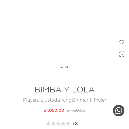
MUJER
BIMBA Y LOLA
Playera ajustada ranglán marfil Mujer
$1,050.00
$1,750.00
(0)
Sin