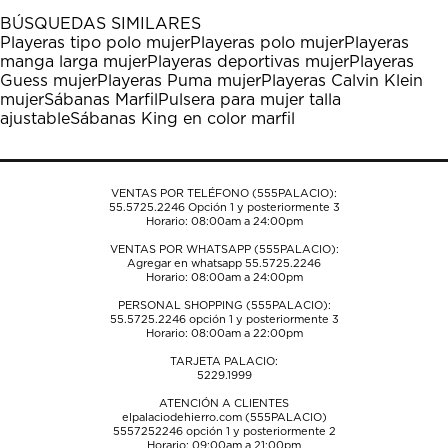
1
2
3
4
5
BÚSQUEDAS SIMILARES
estrella
estrellas.
estrellas.
estrellas.
estrellas.
Playeras tipo polo mujer
Playeras polo mujer
Playeras
Esta
Esta
Esta
Esta
Esta
manga larga mujer
Playeras deportivas mujer
Playeras
acción
acción
acción
acción
acción
Guess mujer
Playeras Puma mujer
Playeras Calvin Klein
abrirá
abrirá
abrirá
abrirá
abrirá
mujer
Sábanas Marfil
Pulsera para mujer talla
el
el
el
el
el
ajustable
Sábanas King en color marfil
formulario
formulario
formulario
formulario
formulario
de
de
de
de
de
envío.
envío.
envío.
envío.
envío.
VENTAS POR TELÉFONO (555PALACIO):
55.5725.2246
Opción 1 y posteriormente 3
Horario: 08:00am a 24:00pm
VENTAS POR WHATSAPP (555PALACIO):
Agregar en whatsapp 55.5725.2246
Horario: 08:00am a 24:00pm
PERSONAL SHOPPING (555PALACIO):
55.5725.2246
opción 1 y posteriormente 3
Horario: 08:00am a 22:00pm
TARJETA PALACIO:
5229.1999
ATENCIÓN A CLIENTES
elpalaciodehierro.com (555PALACIO)
5557252246
opción 1 y posteriormente 2
Horario: 09:00am a 21:00pm