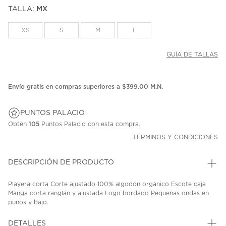
puntuación.
TALLA:
MX
Enlace
en
la
XS
S
M
L
misma
página.
GUÍA DE TALLAS
Envío gratis en compras superiores a $399.00 M.N.
PUNTOS PALACIO
Obtén
105
Puntos Palacio con esta compra.
TÉRMINOS Y CONDICIONES
DESCRIPCIÓN DE PRODUCTO
Playera corta Corte ajustado 100% algodón orgánico Escote caja
Manga corta ranglán y ajustada Logo bordado Pequeñas ondas en
puños y bajo.
SKU: 45217259
MODEL: 261BR7412.10070
DETALLES