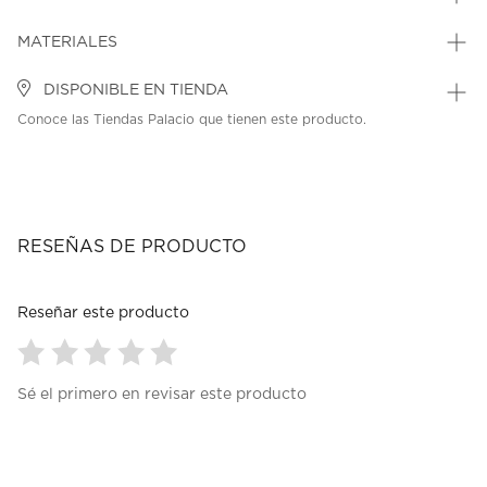
MATERIALES
DISPONIBLE EN TIENDA
Conoce las Tiendas Palacio que tienen este producto.
RESEÑAS DE PRODUCTO
Reseñar este producto
Seleccionar
Seleccionar
Seleccionar
Seleccionar
Seleccionar
Sé el primero en revisar este producto
para
para
para
para
para
calificar
calificar
calificar
calificar
calificar
el
el
el
el
el
artículo
artículo
artículo
artículo
artículo
con
con
con
con
con