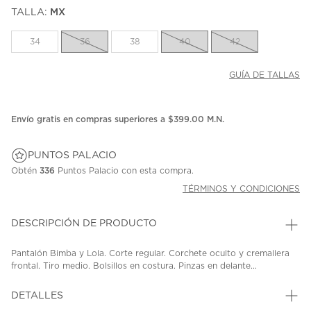
puntuación.
TALLA:
MX
Enlace
en
la
34
36
38
40
42
misma
página.
GUÍA DE TALLAS
Envío gratis en compras superiores a $399.00 M.N.
PUNTOS PALACIO
Obtén
336
Puntos Palacio con esta compra.
TÉRMINOS Y CONDICIONES
DESCRIPCIÓN DE PRODUCTO
Pantalón Bimba y Lola. Corte regular. Corchete oculto y cremallera
frontal. Tiro medio. Bolsillos en costura. Pinzas en delante...
DETALLES