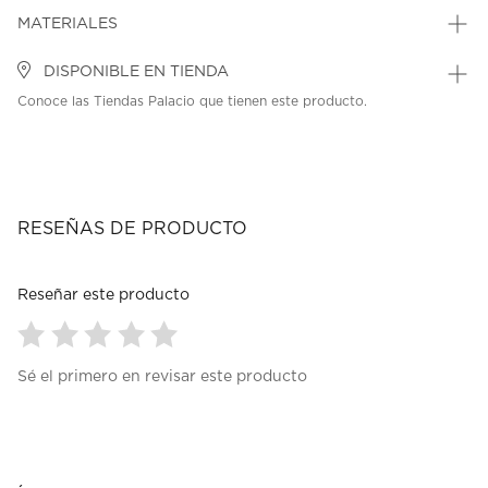
MATERIALES
DISPONIBLE EN TIENDA
Conoce las Tiendas Palacio que tienen este producto.
RESEÑAS DE PRODUCTO
Reseñar este producto
Seleccionar
Seleccionar
Seleccionar
Seleccionar
Seleccionar
Sé el primero en revisar este producto
para
para
para
para
para
calificar
calificar
calificar
calificar
calificar
el
el
el
el
el
artículo
artículo
artículo
artículo
artículo
con
con
con
con
con
1
2
3
4
5