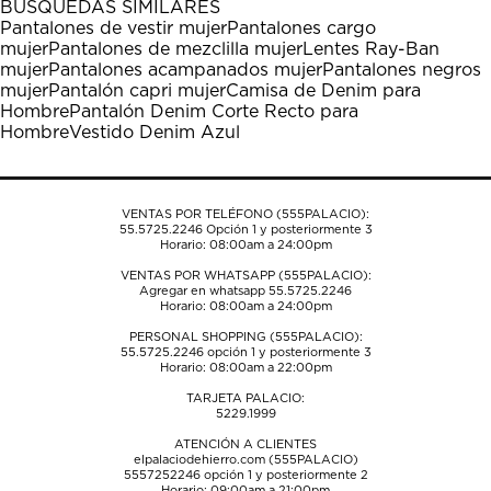
BÚSQUEDAS SIMILARES
estrella
estrellas.
estrellas.
estrellas.
estrellas.
Pantalones de vestir mujer
Pantalones cargo
Esta
Esta
Esta
Esta
Esta
mujer
Pantalones de mezclilla mujer
Lentes Ray-Ban
acción
acción
acción
acción
acción
mujer
Pantalones acampanados mujer
Pantalones negros
abrirá
abrirá
abrirá
abrirá
abrirá
mujer
Pantalón capri mujer
Camisa de Denim para
el
el
el
el
el
Hombre
Pantalón Denim Corte Recto para
formulario
formulario
formulario
formulario
formulario
Hombre
Vestido Denim Azul
de
de
de
de
de
envío.
envío.
envío.
envío.
envío.
VENTAS POR TELÉFONO (555PALACIO):
55.5725.2246
Opción 1 y posteriormente 3
Horario: 08:00am a 24:00pm
VENTAS POR WHATSAPP (555PALACIO):
Agregar en whatsapp 55.5725.2246
Horario: 08:00am a 24:00pm
PERSONAL SHOPPING (555PALACIO):
55.5725.2246
opción 1 y posteriormente 3
Horario: 08:00am a 22:00pm
TARJETA PALACIO:
5229.1999
ATENCIÓN A CLIENTES
elpalaciodehierro.com (555PALACIO)
5557252246
opción 1 y posteriormente 2
Horario: 09:00am a 21:00pm