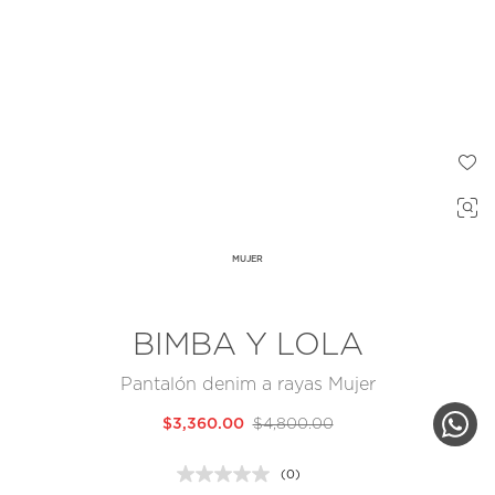
MUJER
BIMBA Y LOLA
Pantalón denim a rayas Mujer
$3,360.00
$4,800.00
(0)
Sin