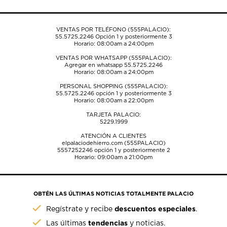
formulario
formulario
formulario
formulario
formulario
de
de
de
de
de
envío.
envío.
envío.
envío.
envío.
VENTAS POR TELÉFONO (555PALACIO):
55.5725.2246
Opción 1 y posteriormente 3
Horario: 08:00am a 24:00pm
VENTAS POR WHATSAPP (555PALACIO):
Agregar en whatsapp 55.5725.2246
Horario: 08:00am a 24:00pm
PERSONAL SHOPPING (555PALACIO):
55.5725.2246
opción 1 y posteriormente 3
Horario: 08:00am a 22:00pm
TARJETA PALACIO:
5229.1999
ATENCIÓN A CLIENTES
elpalaciodehierro.com (555PALACIO)
5557252246
opción 1 y posteriormente 2
Horario: 09:00am a 21:00pm
OBTÉN LAS ÚLTIMAS NOTICIAS TOTALMENTE PALACIO
descuentos especiales
Regístrate y recibe
.
tendencias
Las últimas
y noticias.