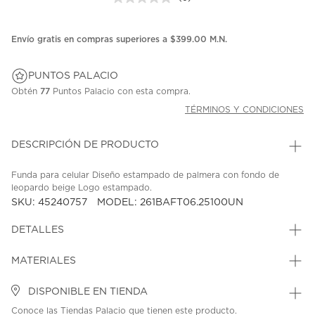
Sin
puntuación.
Enlace
en
Envío gratis en compras superiores a $399.00 M.N.
la
misma
página.
PUNTOS PALACIO
Obtén
77
Puntos Palacio con esta compra.
TÉRMINOS Y CONDICIONES
DESCRIPCIÓN DE PRODUCTO
Funda para celular Diseño estampado de palmera con fondo de
leopardo beige Logo estampado.
SKU: 45240757
MODEL: 261BAFT06.25100UN
DETALLES
MATERIALES
DISPONIBLE EN TIENDA
Conoce las Tiendas Palacio que tienen este producto.