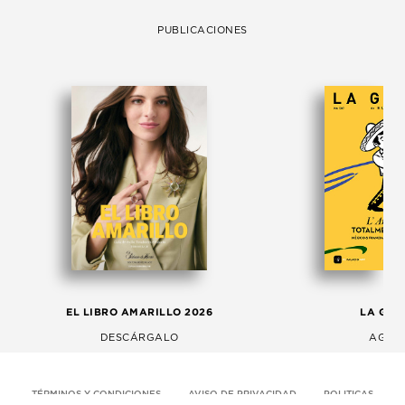
PUBLICACIONES
EL LIBRO AMARILLO 2026
LA GAC
DESCÁRGALO
AGOS
TÉRMINOS Y CONDICIONES
AVISO DE PRIVACIDAD
POLITICAS