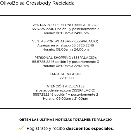
Olivo
Bolsa Crossbody Reciclada
el
el
el
el
el
formulario
formulario
formulario
formulario
formulario
de
de
de
de
de
envío.
envío.
envío.
envío.
envío.
VENTAS POR TELÉFONO (555PALACIO):
55.5725.2246
Opción 1 y posteriormente 3
Horario: 08:00am a 24:00pm
VENTAS POR WHATSAPP (555PALACIO):
Agregar en whatsapp 55.5725.2246
Horario: 08:00am a 24:00pm
PERSONAL SHOPPING (555PALACIO):
55.5725.2246
opción 1 y posteriormente 3
Horario: 08:00am a 22:00pm
TARJETA PALACIO:
5229.1999
ATENCIÓN A CLIENTES
elpalaciodehierro.com (555PALACIO)
5557252246
opción 1 y posteriormente 2
Horario: 09:00am a 21:00pm
OBTÉN LAS ÚLTIMAS NOTICIAS TOTALMENTE PALACIO
descuentos especiales
Regístrate y recibe
.