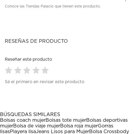
Conoce las Tiendas Palacio que tienen este producto.
RESEÑAS DE PRODUCTO
Reseñar este producto
Seleccionar
Seleccionar
Seleccionar
Seleccionar
Seleccionar
Sé el primero en revisar este producto
para
para
para
para
para
calificar
calificar
calificar
calificar
calificar
el
el
el
el
el
artículo
artículo
artículo
artículo
artículo
con
con
con
con
con
1
2
3
4
5
BÚSQUEDAS SIMILARES
estrella
estrellas.
estrellas.
estrellas.
estrellas.
Bolsas coach mujer
Bolsas tote mujer
Bolsas deportivas
Esta
Esta
Esta
Esta
Esta
mujer
Bolsa de viaje mujer
Bolsa roja mujer
Gorras
acción
acción
acción
acción
acción
lisas
Playera lisa
Jeans Lisos para Mujer
Bolsa Crossbody
abrirá
abrirá
abrirá
abrirá
abrirá