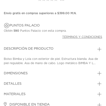
Sin
puntuación.
Enlace
en
Envío gratis en compras superiores a $399.00 M.N.
la
misma
página.
PUNTOS PALACIO
Obtén
590
Puntos Palacio con esta compra.
TÉRMINOS Y CONDICIONES
DESCRIPCIÓN DE PRODUCTO
Bolso Bimba y Lola con exterior de piel. Estructura blanda. Asa de
piel regulable. Asa de mano de cabo. Logo metálico BIMBA Y L...
DIMENSIONES
DETALLES
MATERIALES
DISPONIBLE EN TIENDA