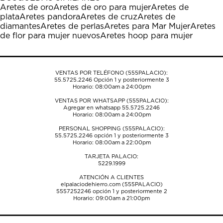
estrella
estrellas.
estrellas.
estrellas.
estrellas.
Aretes de oro
Aretes de oro para mujer
Aretes de
Esta
Esta
Esta
Esta
Esta
plata
Aretes pandora
Aretes de cruz
Aretes de
acción
acción
acción
acción
acción
diamantes
Aretes de perlas
Aretes para Mar Mujer
Aretes
abrirá
abrirá
abrirá
abrirá
abrirá
de flor para mujer nuevos
Aretes hoop para mujer
el
el
el
el
el
formulario
formulario
formulario
formulario
formulario
de
de
de
de
de
envío.
envío.
envío.
envío.
envío.
VENTAS POR TELÉFONO (555PALACIO):
55.5725.2246
Opción 1 y posteriormente 3
Horario: 08:00am a 24:00pm
VENTAS POR WHATSAPP (555PALACIO):
Agregar en whatsapp 55.5725.2246
Horario: 08:00am a 24:00pm
PERSONAL SHOPPING (555PALACIO):
55.5725.2246
opción 1 y posteriormente 3
Horario: 08:00am a 22:00pm
TARJETA PALACIO:
5229.1999
ATENCIÓN A CLIENTES
elpalaciodehierro.com (555PALACIO)
5557252246
opción 1 y posteriormente 2
Horario: 09:00am a 21:00pm