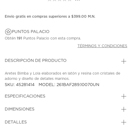
Sin
puntuación.
Enlace
en
Envío gratis en compras superiores a $399.00 M.N.
la
misma
página.
PUNTOS PALACIO
Obtén
191
Puntos Palacio con esta compra.
TÉRMINOS Y CONDICIONES
DESCRIPCIÓN DE PRODUCTO
Aretes Bimba y Lola elaborados en latón y resina con cristales de
adorno y diseño de detalles marinos.
SKU: 45281414
MODEL: 261BAF289.10070UN
ESPECIFICACIONES
DIMENSIONES
DETALLES