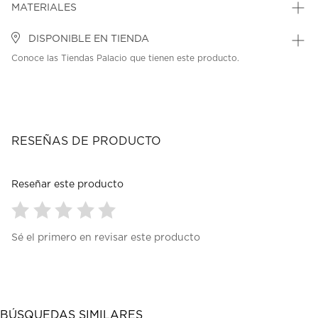
MATERIALES
DISPONIBLE EN TIENDA
Conoce las Tiendas Palacio que tienen este producto.
RESEÑAS DE PRODUCTO
Reseñar este producto
Seleccionar
Seleccionar
Seleccionar
Seleccionar
Seleccionar
Sé el primero en revisar este producto
para
para
para
para
para
calificar
calificar
calificar
calificar
calificar
el
el
el
el
el
artículo
artículo
artículo
artículo
artículo
con
con
con
con
con
1
2
3
4
5
BÚSQUEDAS SIMILARES