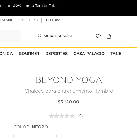
-20%
ocio o
con tu Tarjeta Total
 PALACIO
ARISTOPET
CELEBRA
INICIAR SESIÓN
ÓNICA
GOURMET
DEPORTES
CASA PALACIO
TANE
BEYOND YOGA
Chaleco para entrenamiento Hombre
$5,120.00
(0)
Sin
puntuación.
COLOR:
NEGRO
Enlace
en