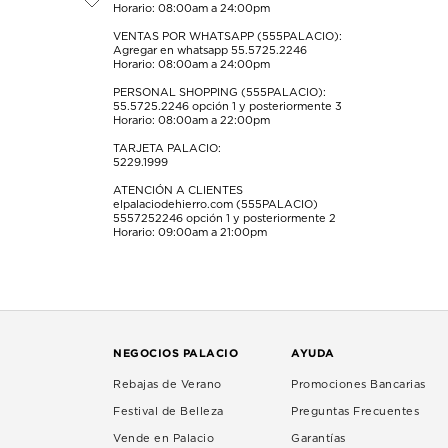
de
de
de
de
de
Horario: 08:00am a 24:00pm
envío.
envío.
envío.
envío.
envío.
VENTAS POR WHATSAPP (555PALACIO):
Agregar en whatsapp 55.5725.2246
Horario: 08:00am a 24:00pm
PERSONAL SHOPPING (555PALACIO):
55.5725.2246
opción 1 y posteriormente 3
Horario: 08:00am a 22:00pm
TARJETA PALACIO:
5229.1999
ATENCIÓN A CLIENTES
elpalaciodehierro.com (555PALACIO)
5557252246
opción 1 y posteriormente 2
Horario: 09:00am a 21:00pm
NEGOCIOS PALACIO
AYUDA
Rebajas de Verano
Promociones Bancarias
Festival de Belleza
Preguntas Frecuentes
Vende en Palacio
Garantías