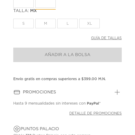
la
misma
página.
TALLA:
MX
S
M
L
XL
GUÍA DE TALLAS
AÑADIR A LA BOLSA
Envío gratis en compras superiores a $399.00 M.N.
PROMOCIONES
PayPal
Hasta
9 mensualidades
sin intereses con
*
DETALLE DE PROMOCIONES
PUNTOS PALACIO