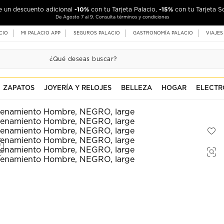
-10%
-15%
de un descuento adicional
con tu Tarjeta Palacio,
con tu Tarjeta S
De Agosto 7 al 9. Consulta términos y condiciones
CIO
MI PALACIO APP
SEGUROS PALACIO
GASTRONOMÍA PALACIO
VIAJES
ZAPATOS
JOYERÍA Y RELOJES
BELLEZA
HOGAR
ELECTR