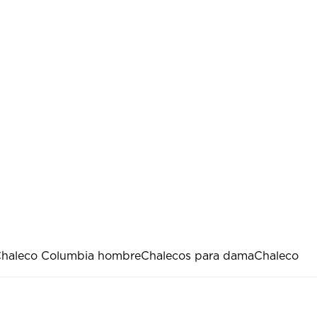
haleco Columbia hombre
Chalecos para dama
Chaleco