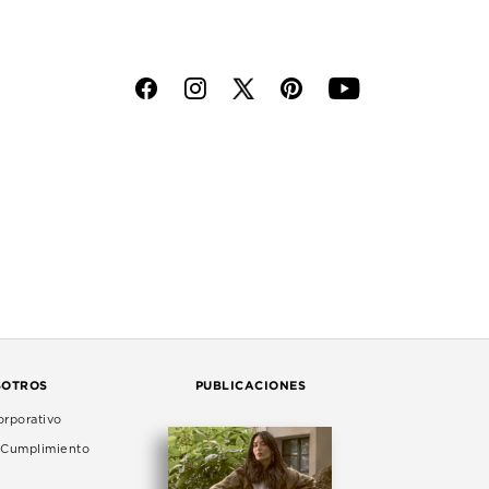
f
i
p
y
SOTROS
PUBLICACIONES
rporativo
e Cumplimiento