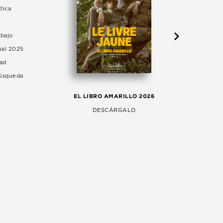
tica
abajo
ual 2025
dad
Búsqueda
LA 
EL LIBRO AMARILLO 2026
AG
DESCÁRGALO