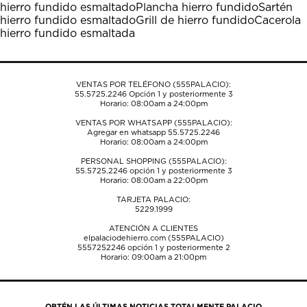
hierro fundido esmaltado
Plancha hierro fundido
Sartén
abrirá
abrirá
abrirá
abrirá
abrirá
hierro fundido esmaltado
Grill de hierro fundido
Cacerola
el
el
el
el
el
hierro fundido esmaltada
formulario
formulario
formulario
formulario
formulario
de
de
de
de
de
envío.
envío.
envío.
envío.
envío.
VENTAS POR TELÉFONO (555PALACIO):
55.5725.2246
Opción 1 y posteriormente 3
Horario: 08:00am a 24:00pm
VENTAS POR WHATSAPP (555PALACIO):
Agregar en whatsapp 55.5725.2246
Horario: 08:00am a 24:00pm
PERSONAL SHOPPING (555PALACIO):
55.5725.2246
opción 1 y posteriormente 3
Horario: 08:00am a 22:00pm
TARJETA PALACIO:
5229.1999
ATENCIÓN A CLIENTES
elpalaciodehierro.com (555PALACIO)
5557252246
opción 1 y posteriormente 2
Horario: 09:00am a 21:00pm
OBTÉN LAS ÚLTIMAS NOTICIAS TOTALMENTE PALACIO