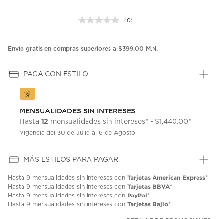
(0)
Sin
puntuación.
Enlace
en
Envío gratis en compras superiores a $399.00 M.N.
la
misma
página.
PAGA CON ESTILO
MENSUALIDADES SIN INTERESES
12
Hasta
mensualidades sin intereses* - $1,440.00*
Vigencia del 30 de Julio al 6 de Agosto
MÁS ESTILOS PARA PAGAR
Tarjetas American Express
Hasta
9 mensualidades
sin intereses con
*
Tarjetas BBVA
Hasta
9 mensualidades
sin intereses con
*
PayPal
Hasta
9 mensualidades
sin intereses con
*
Tarjetas Bajio
Hasta
9 mensualidades
sin intereses con
*