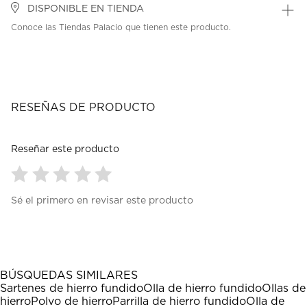
DISPONIBLE EN TIENDA
Conoce las Tiendas Palacio que tienen este producto.
RESEÑAS DE PRODUCTO
Reseñar este producto
Seleccionar
Seleccionar
Seleccionar
Seleccionar
Seleccionar
Sé el primero en revisar este producto
para
para
para
para
para
calificar
calificar
calificar
calificar
calificar
el
el
el
el
el
artículo
artículo
artículo
artículo
artículo
con
con
con
con
con
1
2
3
4
5
BÚSQUEDAS SIMILARES
estrella
estrellas.
estrellas.
estrellas.
estrellas.
Sartenes de hierro fundido
Olla de hierro fundido
Ollas de
Esta
Esta
Esta
Esta
Esta
hierro
Polvo de hierro
Parrilla de hierro fundido
Olla de
acción
acción
acción
acción
acción