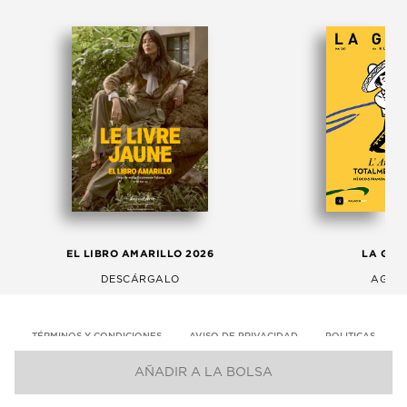
EL LIBRO AMARILLO 2026
LA GAC
DESCÁRGALO
AGOS
TÉRMINOS Y CONDICIONES
AVISO DE PRIVACIDAD
POLITICAS
AÑADIR A LA BOLSA