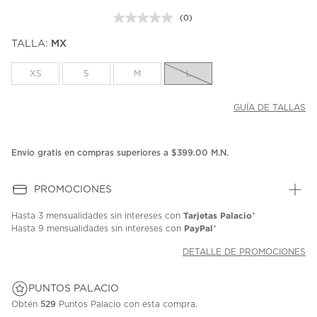
(0)
Sin
puntuación.
TALLA:
MX
Enlace
en
la
XS
S
M
L
misma
página.
GUÍA DE TALLAS
Envío gratis en compras superiores a $399.00 M.N.
PROMOCIONES
Tarjetas Palacio
Hasta
3 mensualidades
sin intereses con
*
PayPal
Hasta
9 mensualidades
sin intereses con
*
DETALLE DE PROMOCIONES
PUNTOS PALACIO
Obtén
529
Puntos Palacio con esta compra.