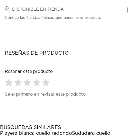
DISPONIBLE EN TIENDA
Conoce las Tiendas Palacio que tienen este producto.
RESEÑAS DE PRODUCTO
Reseñar este producto
Seleccionar
Seleccionar
Seleccionar
Seleccionar
Seleccionar
Sé el primero en revisar este producto
para
para
para
para
para
calificar
calificar
calificar
calificar
calificar
el
el
el
el
el
artículo
artículo
artículo
artículo
artículo
con
con
con
con
con
1
2
3
4
5
BÚSQUEDAS SIMILARES
estrella
estrellas.
estrellas.
estrellas.
estrellas.
Playera blanca cuello redondo
Sudadera cuello
Esta
Esta
Esta
Esta
Esta