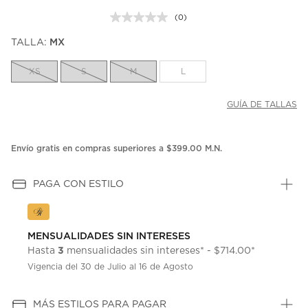
(0)
Sin
puntuación.
TALLA:
MX
Enlace
en
la
XS
S
M
L
misma
página.
GUÍA DE TALLAS
Envío gratis en compras superiores a $399.00 M.N.
PAGA CON ESTILO
MENSUALIDADES SIN INTERESES
3
Hasta
mensualidades sin intereses* - $714.00*
Vigencia del 30 de Julio al 16 de Agosto
MÁS ESTILOS PARA PAGAR