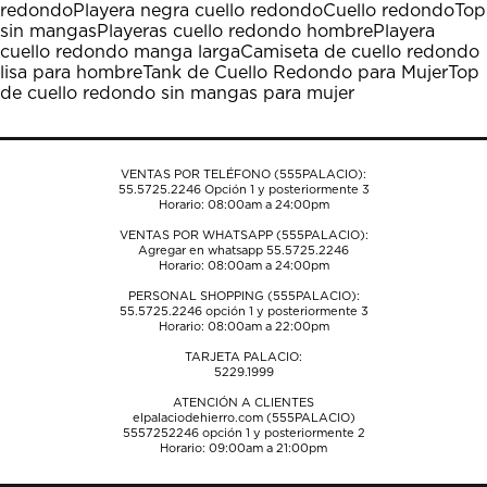
redondo
Playera negra cuello redondo
Cuello redondo
Top
acción
acción
acción
acción
acción
sin mangas
Playeras cuello redondo hombre
Playera
abrirá
abrirá
abrirá
abrirá
abrirá
cuello redondo manga larga
Camiseta de cuello redondo
el
el
el
el
el
lisa para hombre
Tank de Cuello Redondo para Mujer
Top
formulario
formulario
formulario
formulario
formulario
de cuello redondo sin mangas para mujer
de
de
de
de
de
envío.
envío.
envío.
envío.
envío.
VENTAS POR TELÉFONO (555PALACIO):
55.5725.2246
Opción 1 y posteriormente 3
Horario: 08:00am a 24:00pm
VENTAS POR WHATSAPP (555PALACIO):
Agregar en whatsapp 55.5725.2246
Horario: 08:00am a 24:00pm
PERSONAL SHOPPING (555PALACIO):
55.5725.2246
opción 1 y posteriormente 3
Horario: 08:00am a 22:00pm
TARJETA PALACIO:
5229.1999
ATENCIÓN A CLIENTES
elpalaciodehierro.com (555PALACIO)
5557252246
opción 1 y posteriormente 2
Horario: 09:00am a 21:00pm