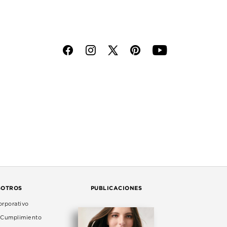
f
i
p
y
SOTROS
PUBLICACIONES
rporativo
e Cumplimiento