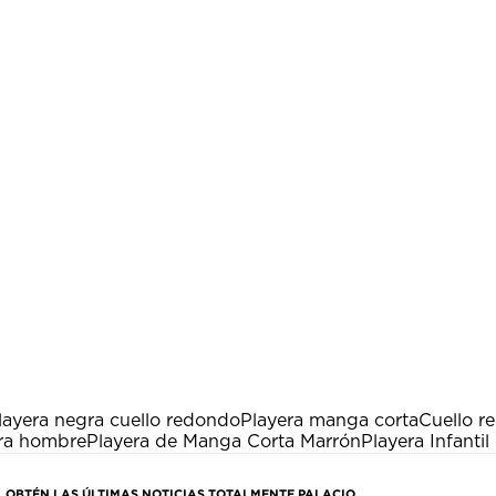
layera negra cuello redondo
Playera manga corta
Cuello r
ara hombre
Playera de Manga Corta Marrón
Playera Infanti
OBTÉN LAS ÚLTIMAS NOTICIAS TOTALMENTE PALACIO