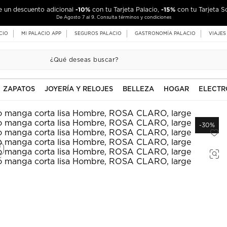
-10%
-15%
de un descuento adicional
con tu Tarjeta Palacio,
con tu Tarjeta S
De Agosto 7 al 9. Consulta términos y condiciones
CIO
MI PALACIO APP
SEGUROS PALACIO
GASTRONOMÍA PALACIO
VIAJES
ZAPATOS
JOYERÍA Y RELOJES
BELLEZA
HOGAR
ELECTR
-30%