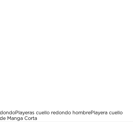
edondo
Playeras cuello redondo hombre
Playera cuello
l de Manga Corta