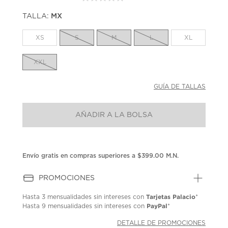
Sin
puntuación.
TALLA:
MX
Enlace
en
la
XS
S
M
L
XL
misma
página.
XXL
GUÍA DE TALLAS
AÑADIR A LA BOLSA
Envío gratis en compras superiores a $399.00 M.N.
PROMOCIONES
Tarjetas Palacio
Hasta
3 mensualidades
sin intereses con
*
PayPal
Hasta
9 mensualidades
sin intereses con
*
DETALLE DE PROMOCIONES