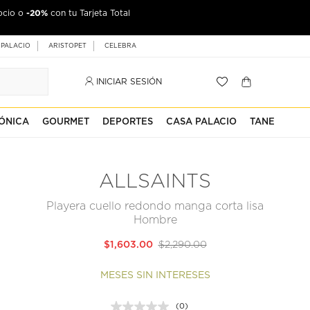
-20%
ocio o
con tu Tarjeta Total
 PALACIO
ARISTOPET
CELEBRA
INICIAR SESIÓN
ÓNICA
GOURMET
DEPORTES
CASA PALACIO
TANE
ALLSAINTS
Playera cuello redondo manga corta lisa
Hombre
$1,603.00
$2,290.00
MESES SIN INTERESES
(0)