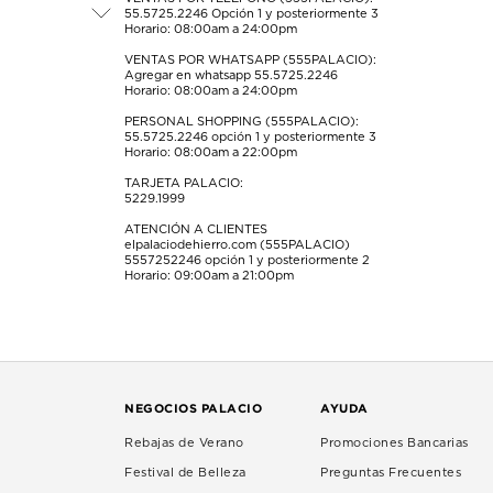
55.5725.2246
Opción 1 y posteriormente 3
de
de
de
de
de
Horario: 08:00am a 24:00pm
envío.
envío.
envío.
envío.
envío.
VENTAS POR WHATSAPP (555PALACIO):
Agregar en whatsapp 55.5725.2246
Horario: 08:00am a 24:00pm
PERSONAL SHOPPING (555PALACIO):
55.5725.2246
opción 1 y posteriormente 3
Horario: 08:00am a 22:00pm
TARJETA PALACIO:
5229.1999
ATENCIÓN A CLIENTES
elpalaciodehierro.com (555PALACIO)
5557252246
opción 1 y posteriormente 2
Horario: 09:00am a 21:00pm
NEGOCIOS PALACIO
AYUDA
Rebajas de Verano
Promociones Bancarias
Festival de Belleza
Preguntas Frecuentes