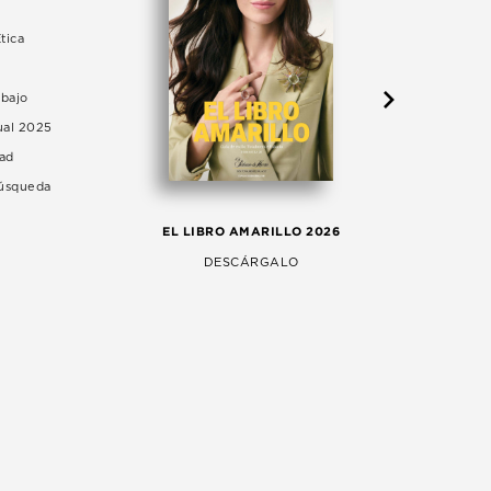
tica
abajo
ual 2025
dad
Búsqueda
LA 
EL LIBRO AMARILLO 2026
AG
DESCÁRGALO