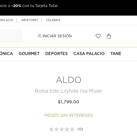
-20%
ocio o
con tu Tarjeta Total
 PALACIO
ARISTOPET
CELEBRA
INICIAR SESIÓN
ÓNICA
GOURMET
DEPORTES
CASA PALACIO
TANE
ALDO
Bolsa tote Lilytote lisa Mujer
$1,799.00
MESES SIN INTERESES
(0)
Sin
puntuación.