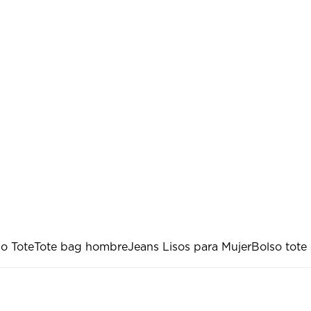
po Tote
Tote bag hombre
Jeans Lisos para Mujer
Bolso tote