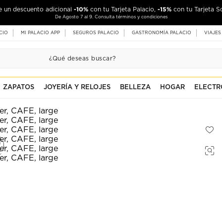
-10%
-15%
de un descuento adicional
con tu Tarjeta Palacio,
con tu Tarjeta S
De Agosto 7 al 9. Consulta términos y condiciones
CIO
MI PALACIO APP
SEGUROS PALACIO
GASTRONOMÍA PALACIO
VIAJES
ZAPATOS
JOYERÍA Y RELOJES
BELLEZA
HOGAR
ELECTR