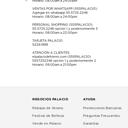
Horario: 08:00am a 24:00pm
envío.
envío.
envío.
envío.
envío.
VENTAS POR WHATSAPP (555PALACIO):
Agregar en whatsapp 55.5725.2246
Horario: 08:00am a 24:00pm
PERSONAL SHOPPING (555PALACIO):
55.5725.2246
opción 1 y posteriormente 3
Horario: 08:00am a 22:00pm
TARJETA PALACIO:
5229.1999
ATENCIÓN A CLIENTES
elpalaciodehierro.com (555PALACIO)
5557252246
opción 1 y posteriormente 2
Horario: 09:00am a 21:00pm
NEGOCIOS PALACIO
AYUDA
Rebajas de Verano
Promociones Bancarias
Festival de Belleza
Preguntas Frecuentes
Vende en Palacio
Garantías