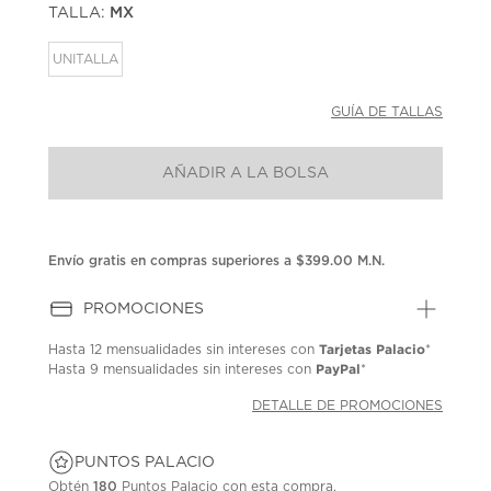
TALLA:
MX
Enlace
en
la
UNITALLA
misma
página.
GUÍA DE TALLAS
AÑADIR A LA BOLSA
Envío gratis en compras superiores a $399.00 M.N.
PROMOCIONES
Tarjetas Palacio
Hasta
12 mensualidades
sin intereses con
*
PayPal
Hasta
9 mensualidades
sin intereses con
*
DETALLE DE PROMOCIONES
PUNTOS PALACIO
Obtén
180
Puntos Palacio con esta compra.