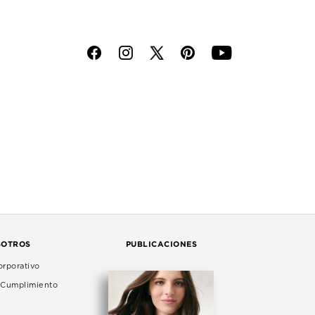
f
i
p
y
SOTROS
PUBLICACIONES
rporativo
e Cumplimiento