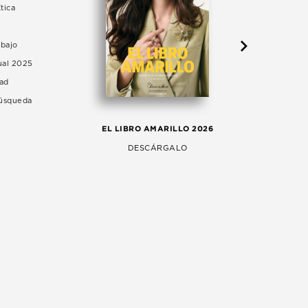
tica
abajo
ual 2025
dad
Búsqueda
LA 
EL LIBRO AMARILLO 2026
AG
DESCÁRGALO