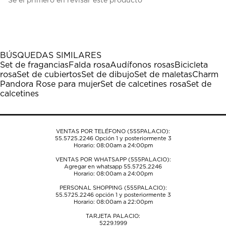
Sé el primero en revisar este producto
para
para
para
para
para
calificar
calificar
calificar
calificar
calificar
el
el
el
el
el
artículo
artículo
artículo
artículo
artículo
con
con
con
con
con
1
2
3
4
5
BÚSQUEDAS SIMILARES
estrella
estrellas.
estrellas.
estrellas.
estrellas.
Set de fragancias
Falda rosa
Audífonos rosas
Bicicleta
Esta
Esta
Esta
Esta
Esta
rosa
Set de cubiertos
Set de dibujo
Set de maletas
Charm
acción
acción
acción
acción
acción
Pandora Rose para mujer
Set de calcetines rosa
Set de
abrirá
abrirá
abrirá
abrirá
abrirá
calcetines
el
el
el
el
el
formulario
formulario
formulario
formulario
formulario
de
de
de
de
de
envío.
envío.
envío.
envío.
envío.
VENTAS POR TELÉFONO (555PALACIO):
55.5725.2246
Opción 1 y posteriormente 3
Horario: 08:00am a 24:00pm
VENTAS POR WHATSAPP (555PALACIO):
Agregar en whatsapp 55.5725.2246
Horario: 08:00am a 24:00pm
PERSONAL SHOPPING (555PALACIO):
55.5725.2246
opción 1 y posteriormente 3
Horario: 08:00am a 22:00pm
TARJETA PALACIO:
5229.1999