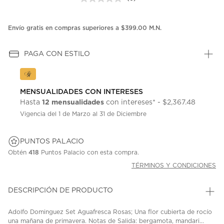
Sin
puntuación.
Enlace
en
Envío gratis en compras superiores a $399.00 M.N.
la
misma
página.
PAGA CON ESTILO
MENSUALIDADES CON INTERESES
12 mensualidades
Hasta
con intereses* - $2,367.48
Vigencia del 1 de Marzo al 31 de Diciembre
PUNTOS PALACIO
Obtén
418
Puntos Palacio con esta compra.
TÉRMINOS Y CONDICIONES
DESCRIPCIÓN DE PRODUCTO
Adolfo Dominguez Set Aguafresca Rosas; Una flor cubierta de rocío
una mañana de primavera. Notas de Salida: bergamota, mandari...