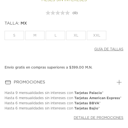
MESES SIN INTERESES
(0)
Sin
puntuación.
TALLA:
MX
Enlace
en
la
S
M
L
XL
XXL
misma
página.
GUÍA DE TALLAS
Envío gratis en compras superiores a $399.00 M.N.
PROMOCIONES
Tarjetas Palacio
Hasta
9 mensualidades
sin intereses con
*
Tarjetas American Express
Hasta
6 mensualidades
sin intereses con
*
Tarjetas BBVA
Hasta
6 mensualidades
sin intereses con
*
Tarjetas Bajio
Hasta
6 mensualidades
sin intereses con
*
DETALLE DE PROMOCIONES