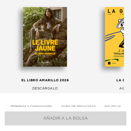
EL LIBRO AMARILLO 2026
LA GAC
DESCÁRGALO
AGOS
TÉRMINOS Y CONDICIONES
AVISO DE PRIVACIDAD
POLITICAS
AÑADIR A LA BOLSA