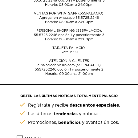
55.5725.2246
Opción 1 y posteriormente 3
Horario: 08:00am a 24:00pm
VENTAS POR WHATSAPP (555PALACIO):
Agregar en whatsapp 55.5725.2246
Horario: 08:00am a 24:00pm
PERSONAL SHOPPING (555PALACIO):
55.5725.2246
opción 1 y posteriormente 3
Horario: 08:00am a 22:00pm
TARJETA PALACIO:
5229.1999
ATENCIÓN A CLIENTES
elpalaciodehierro.com (555PALACIO)
5557252246
opción 1 y posteriormente 2
Horario: 09:00am a 21:00pm
OBTÉN LAS ÚLTIMAS NOTICIAS TOTALMENTE PALACIO
descuentos especiales
Regístrate y recibe
.
tendencias
Las últimas
y noticias.
beneficios
Promociones,
y eventos únicos.