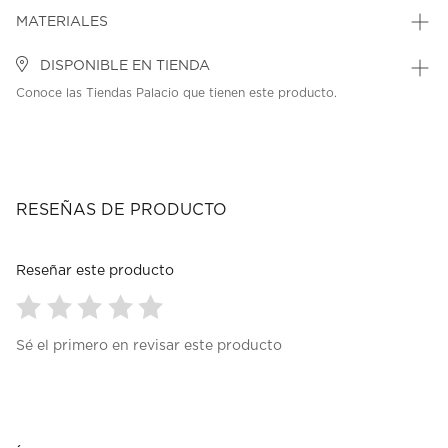
MATERIALES
DISPONIBLE EN TIENDA
Conoce las Tiendas Palacio que tienen este producto.
RESEÑAS DE PRODUCTO
Reseñar este producto
Seleccionar
Seleccionar
Seleccionar
Seleccionar
Seleccionar
Sé el primero en revisar este producto
para
para
para
para
para
calificar
calificar
calificar
calificar
calificar
el
el
el
el
el
artículo
artículo
artículo
artículo
artículo
con
con
con
con
con
1
2
3
4
5