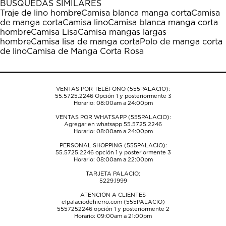
BÚSQUEDAS SIMILARES
estrella
estrellas.
estrellas.
estrellas.
estrellas.
Traje de lino hombre
Camisa blanca manga corta
Camisa
Esta
Esta
Esta
Esta
Esta
de manga corta
Camisa lino
Camisa blanca manga corta
acción
acción
acción
acción
acción
hombre
Camisa Lisa
Camisa mangas largas
abrirá
abrirá
abrirá
abrirá
abrirá
hombre
Camisa lisa de manga corta
Polo de manga corta
el
el
el
el
el
de lino
Camisa de Manga Corta Rosa
formulario
formulario
formulario
formulario
formulario
de
de
de
de
de
envío.
envío.
envío.
envío.
envío.
VENTAS POR TELÉFONO (555PALACIO):
55.5725.2246
Opción 1 y posteriormente 3
Horario: 08:00am a 24:00pm
VENTAS POR WHATSAPP (555PALACIO):
Agregar en whatsapp 55.5725.2246
Horario: 08:00am a 24:00pm
PERSONAL SHOPPING (555PALACIO):
55.5725.2246
opción 1 y posteriormente 3
Horario: 08:00am a 22:00pm
TARJETA PALACIO:
5229.1999
ATENCIÓN A CLIENTES
elpalaciodehierro.com (555PALACIO)
5557252246
opción 1 y posteriormente 2
Horario: 09:00am a 21:00pm