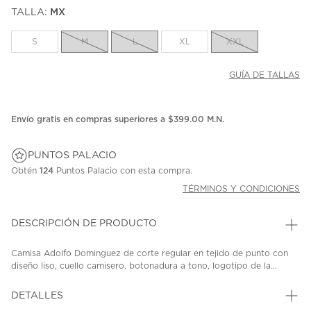
puntuación.
TALLA:
MX
Enlace
en
la
S
M
L
XL
XXL
misma
página.
GUÍA DE TALLAS
Envío gratis en compras superiores a $399.00 M.N.
PUNTOS PALACIO
Obtén
124
Puntos Palacio con esta compra.
TÉRMINOS Y CONDICIONES
DESCRIPCIÓN DE PRODUCTO
Camisa Adolfo Dominguez de corte regular en tejido de punto con
diseño liso, cuello camisero, botonadura a tono, logotipo de la...
DETALLES