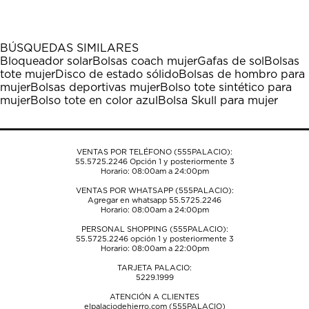
el
el
el
el
el
artículo
artículo
artículo
artículo
artículo
con
con
con
con
con
1
2
3
4
5
BÚSQUEDAS SIMILARES
estrella
estrellas.
estrellas.
estrellas.
estrellas.
Bloqueador solar
Bolsas coach mujer
Gafas de sol
Bolsas
Esta
Esta
Esta
Esta
Esta
tote mujer
Disco de estado sólido
Bolsas de hombro para
acción
acción
acción
acción
acción
mujer
Bolsas deportivas mujer
Bolso tote sintético para
abrirá
abrirá
abrirá
abrirá
abrirá
mujer
Bolso tote en color azul
Bolsa Skull para mujer
el
el
el
el
el
formulario
formulario
formulario
formulario
formulario
de
de
de
de
de
envío.
envío.
envío.
envío.
envío.
VENTAS POR TELÉFONO (555PALACIO):
55.5725.2246
Opción 1 y posteriormente 3
Horario: 08:00am a 24:00pm
VENTAS POR WHATSAPP (555PALACIO):
Agregar en whatsapp 55.5725.2246
Horario: 08:00am a 24:00pm
PERSONAL SHOPPING (555PALACIO):
55.5725.2246
opción 1 y posteriormente 3
Horario: 08:00am a 22:00pm
TARJETA PALACIO:
5229.1999
ATENCIÓN A CLIENTES
elpalaciodehierro.com (555PALACIO)