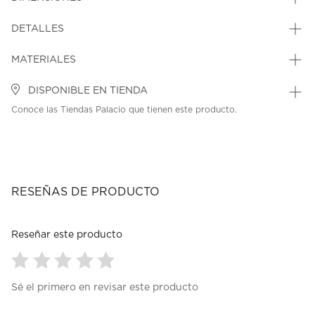
DETALLES
MATERIALES
DISPONIBLE EN TIENDA
Conoce las Tiendas Palacio que tienen este producto.
RESEÑAS DE PRODUCTO
Reseñar este producto
Seleccionar
Seleccionar
Seleccionar
Seleccionar
Seleccionar
Sé el primero en revisar este producto
para
para
para
para
para
calificar
calificar
calificar
calificar
calificar