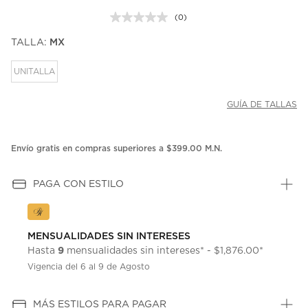
(0)
Sin
puntuación.
TALLA:
MX
Enlace
en
la
UNITALLA
misma
página.
GUÍA DE TALLAS
Envío gratis en compras superiores a $399.00 M.N.
PAGA CON ESTILO
MENSUALIDADES SIN INTERESES
9
Hasta
mensualidades sin intereses* - $1,876.00*
Vigencia del 6 al 9 de Agosto
MÁS ESTILOS PARA PAGAR