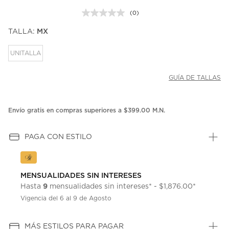
(0)
Sin
puntuación.
TALLA:
MX
Enlace
en
la
UNITALLA
misma
página.
GUÍA DE TALLAS
Envío gratis en compras superiores a $399.00 M.N.
PAGA CON ESTILO
MENSUALIDADES SIN INTERESES
9
Hasta
mensualidades sin intereses* - $1,876.00*
Vigencia del 6 al 9 de Agosto
MÁS ESTILOS PARA PAGAR