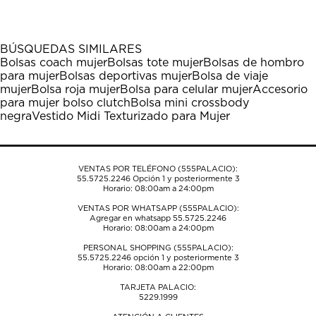
el
el
el
el
el
artículo
artículo
artículo
artículo
artículo
con
con
con
con
con
1
2
3
4
5
BÚSQUEDAS SIMILARES
estrella
estrellas.
estrellas.
estrellas.
estrellas.
Bolsas coach mujer
Bolsas tote mujer
Bolsas de hombro
Esta
Esta
Esta
Esta
Esta
para mujer
Bolsas deportivas mujer
Bolsa de viaje
acción
acción
acción
acción
acción
mujer
Bolsa roja mujer
Bolsa para celular mujer
Accesorio
abrirá
abrirá
abrirá
abrirá
abrirá
para mujer bolso clutch
Bolsa mini crossbody
el
el
el
el
el
negra
Vestido Midi Texturizado para Mujer
formulario
formulario
formulario
formulario
formulario
de
de
de
de
de
envío.
envío.
envío.
envío.
envío.
VENTAS POR TELÉFONO (555PALACIO):
55.5725.2246
Opción 1 y posteriormente 3
Horario: 08:00am a 24:00pm
VENTAS POR WHATSAPP (555PALACIO):
Agregar en whatsapp 55.5725.2246
Horario: 08:00am a 24:00pm
PERSONAL SHOPPING (555PALACIO):
55.5725.2246
opción 1 y posteriormente 3
Horario: 08:00am a 22:00pm
TARJETA PALACIO:
5229.1999