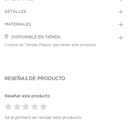
DETALLES
MATERIALES
DISPONIBLE EN TIENDA
Conoce las Tiendas Palacio que tienen este producto.
RESEÑAS DE PRODUCTO
Reseñar este producto
Seleccionar
Seleccionar
Seleccionar
Seleccionar
Seleccionar
Sé el primero en revisar este producto
para
para
para
para
para
calificar
calificar
calificar
calificar
calificar