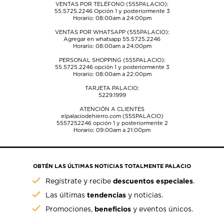
VENTAS POR TELÉFONO (555PALACIO):
55.5725.2246
Opción 1 y posteriormente 3
Horario: 08:00am a 24:00pm
VENTAS POR WHATSAPP (555PALACIO):
Agregar en whatsapp 55.5725.2246
Horario: 08:00am a 24:00pm
PERSONAL SHOPPING (555PALACIO):
55.5725.2246
opción 1 y posteriormente 3
Horario: 08:00am a 22:00pm
TARJETA PALACIO:
5229.1999
ATENCIÓN A CLIENTES
elpalaciodehierro.com (555PALACIO)
5557252246
opción 1 y posteriormente 2
Horario: 09:00am a 21:00pm
OBTÉN LAS ÚLTIMAS NOTICIAS TOTALMENTE PALACIO
descuentos especiales
Regístrate y recibe
.
tendencias
Las últimas
y noticias.
beneficios
Promociones,
y eventos únicos.