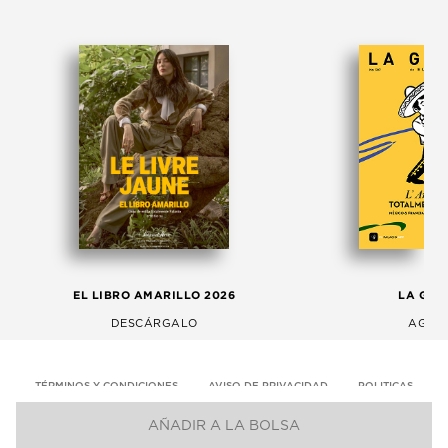
EL LIBRO AMARILLO 2026
LA GAC
DESCÁRGALO
AGOS
TÉRMINOS Y CONDICIONES
AVISO DE PRIVACIDAD
POLITICAS
AÑADIR A LA BOLSA