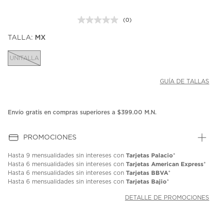
(0)
Sin
puntuación.
TALLA:
MX
Enlace
en
la
UNITALLA
misma
página.
GUÍA DE TALLAS
Envío gratis en compras superiores a $399.00 M.N.
PROMOCIONES
Tarjetas Palacio
Hasta
9 mensualidades
sin intereses con
*
Tarjetas American Express
Hasta
6 mensualidades
sin intereses con
*
Tarjetas BBVA
Hasta
6 mensualidades
sin intereses con
*
Tarjetas Bajio
Hasta
6 mensualidades
sin intereses con
*
DETALLE DE PROMOCIONES