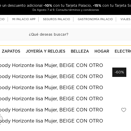
-10%
-15%
de un descuento adicional
con tu Tarjeta Palacio,
con tu Tarjeta S
De Agosto 7 al 9. Consulta términos y condiciones
CIO
MI PALACIO APP
SEGUROS PALACIO
GASTRONOMÍA PALACIO
VIAJES
ZAPATOS
JOYERÍA Y RELOJES
BELLEZA
HOGAR
ELECTR
-60%