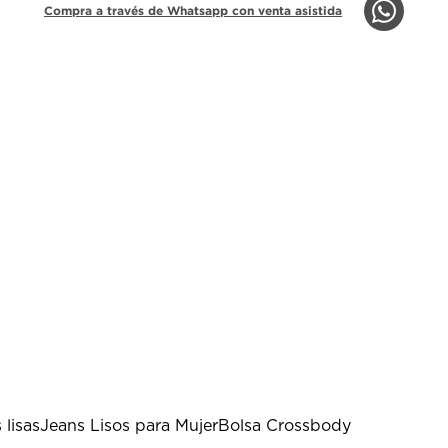
Compra a través de Whatsapp con venta asistida
 lisas
Jeans Lisos para Mujer
Bolsa Crossbody