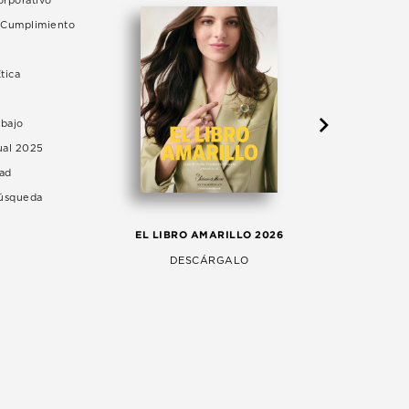
rporativo
e Cumplimiento
tica
abajo
ual 2025
dad
Búsqueda
LA 
EL LIBRO AMARILLO 2026
AG
DESCÁRGALO