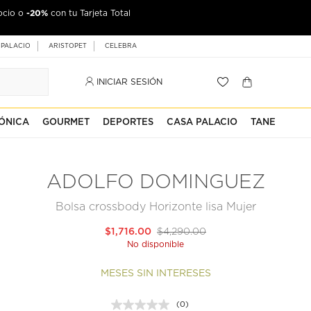
-20%
ocio o
con tu Tarjeta Total
 PALACIO
ARISTOPET
CELEBRA
INICIAR SESIÓN
ÓNICA
GOURMET
DEPORTES
CASA PALACIO
TANE
ADOLFO DOMINGUEZ
Bolsa crossbody Horizonte lisa Mujer
$1,716.00
$4,290.00
No disponible
MESES SIN INTERESES
(0)
Sin