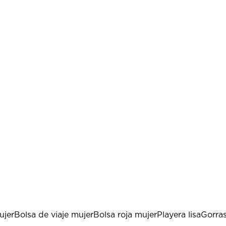
ujer
Bolsa de viaje mujer
Bolsa roja mujer
Playera lisa
Gorras