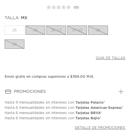
(0)
Sin
puntuación.
TALLA:
MX
Enlace
en
la
25
26
26 1/2
27 1/2
28
misma
página.
29
GUÍA DE TALLAS
Envío gratis en compras superiores a $399.00 M.N.
PROMOCIONES
Tarjetas Palacio
Hasta
9 mensualidades
sin intereses con
*
Tarjetas American Express
Hasta
6 mensualidades
sin intereses con
*
Tarjetas BBVA
Hasta
6 mensualidades
sin intereses con
*
Tarjetas Bajio
Hasta
6 mensualidades
sin intereses con
*
DETALLE DE PROMOCIONES