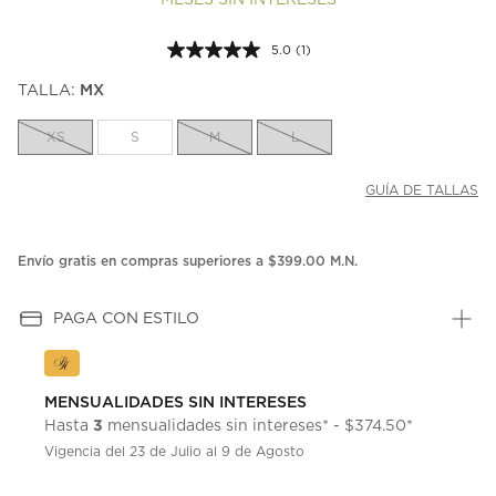
MESES SIN INTERESES
5.0
(1)
Lea
1
TALLA:
MX
reseña.
Enlace
en
XS
S
M
L
la
misma
página.
GUÍA DE TALLAS
Envío gratis en compras superiores a $399.00 M.N.
PAGA CON ESTILO
MENSUALIDADES SIN INTERESES
3
Hasta
mensualidades sin intereses* - $374.50*
Vigencia del 23 de Julio al 9 de Agosto