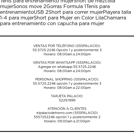
Tenis para entrenamiento mujer
Short de mezclilla
el
el
el
el
el
mujer
Sonos move 2
Gorras Formula 1
Tenis para
formulario
formulario
formulario
formulario
formulario
entrenamiento
USB 2
Short para correr mujer
Playera talla
de
de
de
de
de
1-4 para mujer
Short para Mujer en Color Lila
Chamarra
envío.
envío.
envío.
envío.
envío.
para entrenamiento con capucha para mujer
VENTAS POR TELÉFONO (555PALACIO):
55.5725.2246
Opción 1 y posteriormente 3
Horario: 08:00am a 24:00pm
VENTAS POR WHATSAPP (555PALACIO):
Agregar en whatsapp 55.5725.2246
Horario: 08:00am a 24:00pm
PERSONAL SHOPPING (555PALACIO):
55.5725.2246
opción 1 y posteriormente 3
Horario: 08:00am a 22:00pm
TARJETA PALACIO:
5229.1999
ATENCIÓN A CLIENTES
elpalaciodehierro.com (555PALACIO)
5557252246
opción 1 y posteriormente 2
Horario: 09:00am a 21:00pm