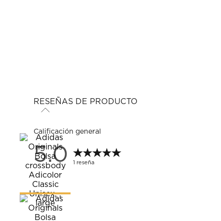
RESEÑAS DE PRODUCTO
Calificación general
5.0
1 reseña
1