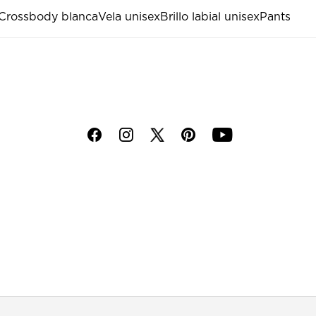
Crossbody blanca
Vela unisex
Brillo labial unisex
Pants
f
i
p
y