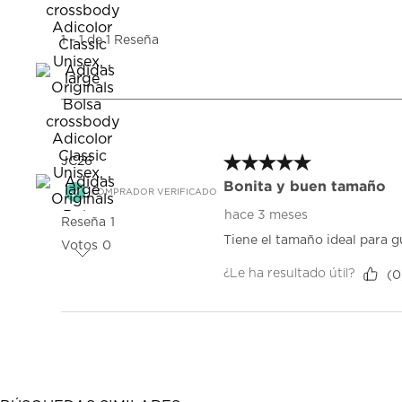
a
1
1
–
1 de 1
Reseña
de
1
Reseña.
5 de 5 estrellas.
JC26
Bonita y buen tamaño
COMPRADOR VERIFICADO
hace 3 meses
Reseña
1
Tiene el tamaño ideal para g
Votos
0
¿Le ha resultado útil?
(
0