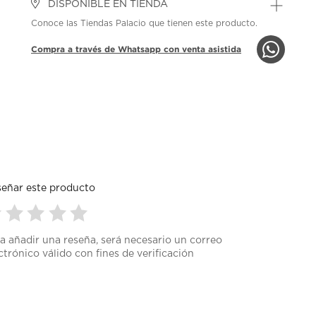
DISPONIBLE EN TIENDA
Conoce las Tiendas Palacio que tienen este producto.
Compra a través de Whatsapp con venta asistida
eñar este producto
leccionar
Seleccionar
Seleccionar
Seleccionar
Seleccionar
a añadir una reseña, será necesario un correo
ra
para
para
para
para
 5 estrellas.
ctrónico válido con fines de verificación
ificar
calificar
calificar
calificar
calificar
on 4 estrellas.
el
el
el
el
on 3 estrellas.
ículo
artículo
artículo
artículo
artículo
on 2 estrellas.
n
con
con
con
con
on 1 estrella.
2
3
4
5