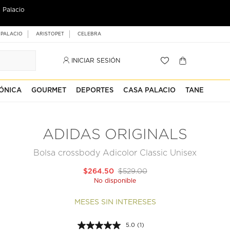
 Palacio
 PALACIO
ARISTOPET
CELEBRA
INICIAR SESIÓN
ÓNICA
GOURMET
DEPORTES
CASA PALACIO
TANE
ADIDAS ORIGINALS
Bolsa crossbody Adicolor Classic Unisex
$264.50
$529.00
No disponible
MESES SIN INTERESES
5.0
(1)
Lea