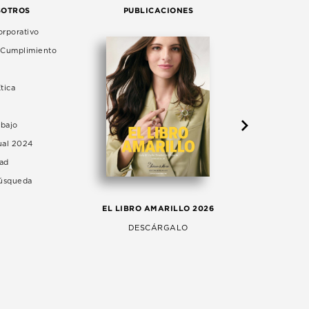
SOTROS
PUBLICACIONES
rporativo
e Cumplimiento
tica
abajo
ual 2024
dad
Búsqueda
LA 
EL LIBRO AMARILLO 2026
AG
DESCÁRGALO