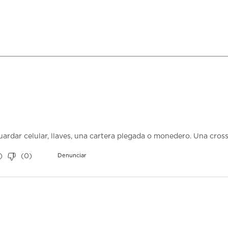
est
Es
ac
abr
el
fo
de
en
uardar celular, llaves, una cartera plegada o monedero. Una cros
)
(
0
)
Denunciar