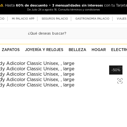
AS
60% de descuento
3 mensualidades sin intereses
. Hasta
+
con tu Tarjeta
De Julio 24 a agosto 16. Consulta términos y condiciones
CIO
MI PALACIO APP
SEGUROS PALACIO
GASTRONOMÍA PALACIO
VIAJES
ZAPATOS
JOYERÍA Y RELOJES
BELLEZA
HOGAR
ELECTR
-50%