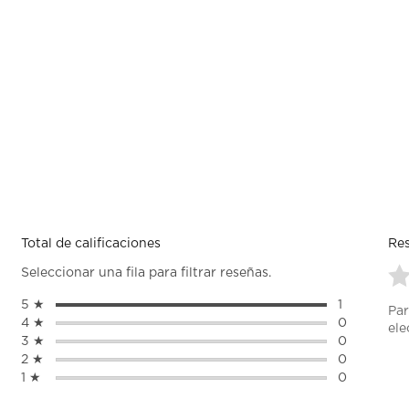
Total de calificaciones
Res
Seleccionar una fila para filtrar reseñas.
Se
5 ★
estrellas
1
Par
pa
1 reseña con
4 ★
estrellas
0
ele
cal
0 reseñas c
3 ★
estrellas
0
el
0 reseñas c
2 ★
estrellas
0
art
0 reseñas c
1 ★
estrellas
0
co
0 reseñas c
1