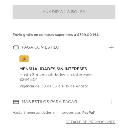
1
reseña.
AÑADIR A LA BOLSA
Enlace
en
la
misma
página.
Envío gratis en compras superiores a $399.00 M.N.
PAGA CON ESTILO
MENSUALIDADES SIN INTERESES
3
Hasta
mensualidades sin intereses* -
$264.50*
Vigencia del 30 de Julio al 16 de Agosto
MÁS ESTILOS PARA PAGAR
PayPal
Hasta
9 mensualidades
sin intereses con
*
DETALLE DE PROMOCIONES