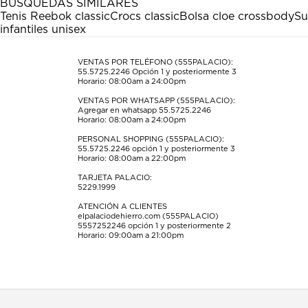
BÚSQUEDAS SIMILARES
Tenis Reebok classic
Crocs classic
Bolsa cloe crossbody
Su
infantiles unisex
VENTAS POR TELÉFONO (555PALACIO):
55.5725.2246
Opción 1 y posteriormente 3
Horario: 08:00am a 24:00pm
VENTAS POR WHATSAPP (555PALACIO):
Agregar en whatsapp 55.5725.2246
Horario: 08:00am a 24:00pm
PERSONAL SHOPPING (555PALACIO):
55.5725.2246
opción 1 y posteriormente 3
Horario: 08:00am a 22:00pm
TARJETA PALACIO:
5229.1999
ATENCIÓN A CLIENTES
elpalaciodehierro.com (555PALACIO)
5557252246
opción 1 y posteriormente 2
Horario: 09:00am a 21:00pm