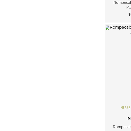
Rompecab
Ma
MESES
N
Rompecab