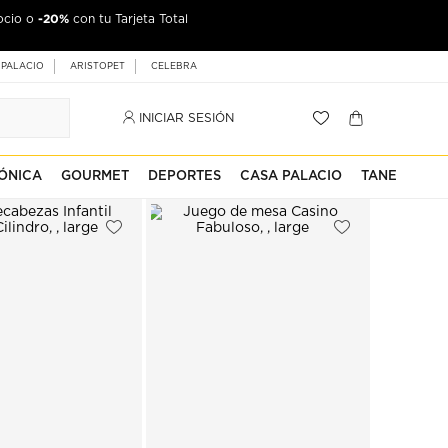
-20%
ocio o
jeta Palacio
con tu Tarjeta Total
 PALACIO
ARISTOPET
CELEBRA
INICIAR SESIÓN
ÓNICA
GOURMET
DEPORTES
CASA PALACIO
TANE