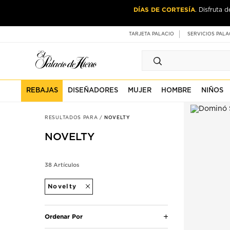
Ir
Ir
DÍAS DE CORTESÍA
CASA & ES
. Disfruta 
al
al
contenido
contenido
principal
de
TARJETA PALACIO
SERVICIOS PALA
pie
de
página
REBAJAS
DISEÑADORES
MUJER
HOMBRE
NIÑOS
RESULTADOS PARA
NOVELTY
NOVELTY
38 Artículos
Novelty
Ordenar Por