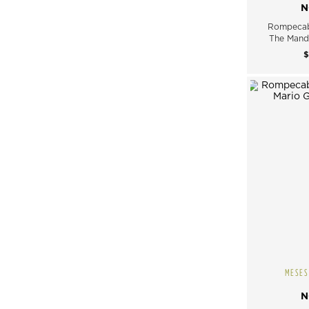
N
Rompecab
The Manda
MESES
N