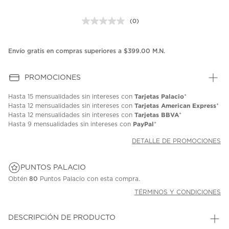
(0)
Sin
puntuación.
Enlace
en
Envío gratis en compras superiores a $399.00 M.N.
la
misma
página.
PROMOCIONES
Tarjetas Palacio
Hasta
15 mensualidades
sin intereses con
*
Tarjetas American Express
Hasta
12 mensualidades
sin intereses con
*
Tarjetas BBVA
Hasta
12 mensualidades
sin intereses con
*
PayPal
Hasta
9 mensualidades
sin intereses con
*
DETALLE DE PROMOCIONES
PUNTOS PALACIO
Obtén
80
Puntos Palacio con esta compra.
TÉRMINOS Y CONDICIONES
DESCRIPCIÓN DE PRODUCTO