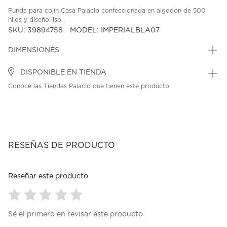
Funda para cojín Casa Palacio confeccionada en algodón de 500
hilos y diseño liso.
SKU: 39894758
MODEL: IMPERIALBLA07
DIMENSIONES
DISPONIBLE EN TIENDA
Conoce las Tiendas Palacio que tienen este producto.
RESEÑAS DE PRODUCTO
Reseñar este producto
Seleccionar
Seleccionar
Seleccionar
Seleccionar
Seleccionar
Sé el primero en revisar este producto
para
para
para
para
para
calificar
calificar
calificar
calificar
calificar