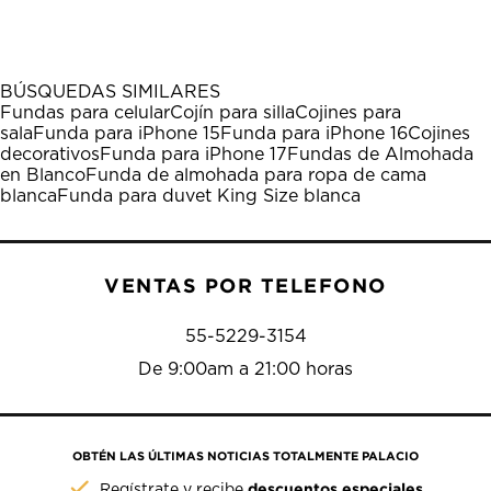
el
el
el
el
el
artículo
artículo
artículo
artículo
artículo
con
con
con
con
con
1
2
3
4
5
BÚSQUEDAS SIMILARES
estrella
estrellas.
estrellas.
estrellas.
estrellas.
Fundas para celular
Cojín para silla
Cojines para
Esta
Esta
Esta
Esta
Esta
sala
Funda para iPhone 15
Funda para iPhone 16
Cojines
acción
acción
acción
acción
acción
decorativos
Funda para iPhone 17
Fundas de Almohada
abrirá
abrirá
abrirá
abrirá
abrirá
en Blanco
Funda de almohada para ropa de cama
el
el
el
el
el
blanca
Funda para duvet King Size blanca
formulario
formulario
formulario
formulario
formulario
de
de
de
de
de
envío.
envío.
envío.
envío.
envío.
VENTAS POR TELEFONO
55-5229-3154
De 9:00am a 21:00 horas
OBTÉN LAS ÚLTIMAS NOTICIAS TOTALMENTE PALACIO
descuentos especiales
Regístrate y recibe
.