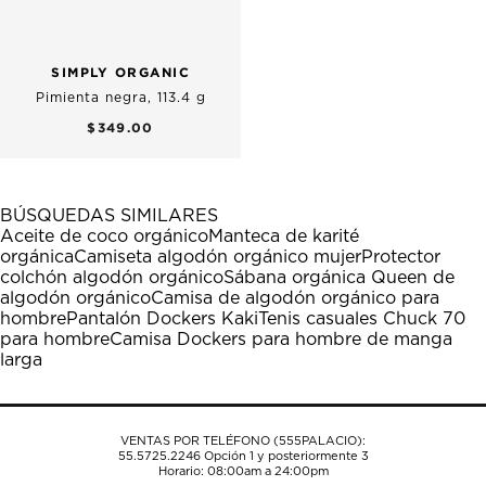
SIMPLY ORGANIC
Pimienta negra, 113.4 g
$349.00
BÚSQUEDAS SIMILARES
Aceite de coco orgánico
Manteca de karité
orgánica
Camiseta algodón orgánico mujer
Protector
colchón algodón orgánico
Sábana orgánica Queen de
algodón orgánico
Camisa de algodón orgánico para
hombre
Pantalón Dockers Kaki
Tenis casuales Chuck 70
para hombre
Camisa Dockers para hombre de manga
larga
VENTAS POR TELÉFONO (555PALACIO):
55.5725.2246
Opción 1 y posteriormente 3
Horario: 08:00am a 24:00pm