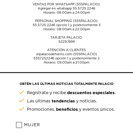
VENTAS POR WHATSAPP (555PALACIO):
Agregar en whatsapp 55.5725.2246
Horario: 08:00am a 24:00pm
PERSONAL SHOPPING (555PALACIO):
55.5725.2246
opción 1 y posteriormente 3
Horario: 08:00am a 22:00pm
TARJETA PALACIO:
5229.1999
ATENCIÓN A CLIENTES
elpalaciodehierro.com (555PALACIO)
5557252246
opción 1 y posteriormente 2
Horario: 09:00am a 21:00pm
OBTÉN LAS ÚLTIMAS NOTICIAS TOTALMENTE PALACIO
descuentos especiales
Regístrate y recibe
.
tendencias
Las últimas
y noticias.
beneficios
Promociones,
y eventos únicos.
MUJER