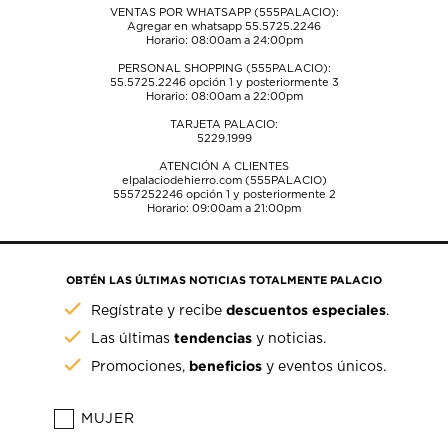
VENTAS POR WHATSAPP (555PALACIO):
Agregar en whatsapp 55.5725.2246
Horario: 08:00am a 24:00pm
PERSONAL SHOPPING (555PALACIO):
55.5725.2246
opción 1 y posteriormente 3
Horario: 08:00am a 22:00pm
TARJETA PALACIO:
5229.1999
ATENCIÓN A CLIENTES
elpalaciodehierro.com (555PALACIO)
5557252246
opción 1 y posteriormente 2
Horario: 09:00am a 21:00pm
OBTÉN LAS ÚLTIMAS NOTICIAS TOTALMENTE PALACIO
descuentos especiales
Regístrate y recibe
.
tendencias
Las últimas
y noticias.
beneficios
Promociones,
y eventos únicos.
MUJER