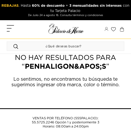
Ir
Ir
REBAJAS
60% de descuento
3 mensualidades sin intereses
. Hasta
+
con
al
al
tu Tarjeta Palacio
contenido
contenido
De Julio 24 a agosto 16. Consulta términos y condiciones
principal
de
pie
MIS
de
PEDIDOS
página
FAVORITOS
NO HAY RESULTADOS PARA
PERFIL
PENHALIGON&APOS;S
“
”
DIRECCIONES
Lo sentimos, no encontramos tu búsqueda te
sugerimos ingresar otra marca, color o término.
MÉTODOS
DE PAGO
CERRAR
SESIÓN
VENTAS POR TELÉFONO (555PALACIO):
55.5725.2246
Opción 1 y posteriormente 3
Horario: 08:00am a 24:00pm