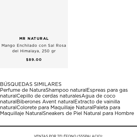
MR NATURAL
Mango Enchilado con Sal Rosa
del Himalaya, 250 gr
$89.00
BÚSQUEDAS SIMILARES
Perfume de Natura
Shampoo natural
Espreas para gas
natural
Cepillo de cerdas naturales
Agua de coco
natural
Biberones Avent natural
Extracto de vainilla
natural
Colorete para Maquillaje Natural
Paleta para
Maquillaje Natural
Sneakers de Piel Natural para Hombre
VENTAS POR TELÉFONO (555PALACIO):